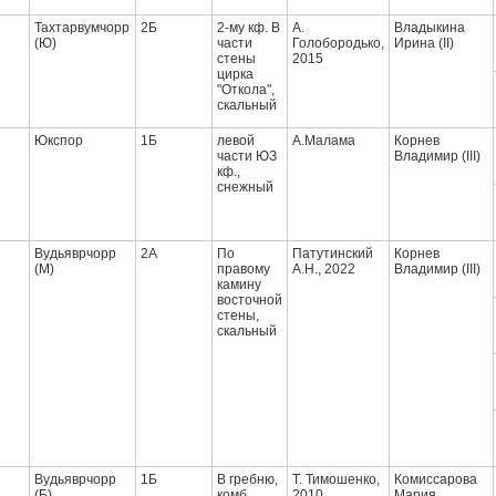
Тахтарвумчорр
2Б
2-му кф. В
А.
Владыкина
(Ю)
части
Голобородько,
Ирина (II)
стены
2015
цирка
"Откола",
скальный
Юкспор
1Б
левой
А.Малама
Корнев
части ЮЗ
Владимир (III)
кф.,
снежный
Вудьяврчорр
2А
По
Патутинский
Корнев
(М)
правому
А.Н., 2022
Владимир (III)
камину
восточной
стены,
скальный
Вудьяврчорр
1Б
В гребню,
Т. Тимошенко,
Комиссарова
(Б)
комб.
2010
Мария