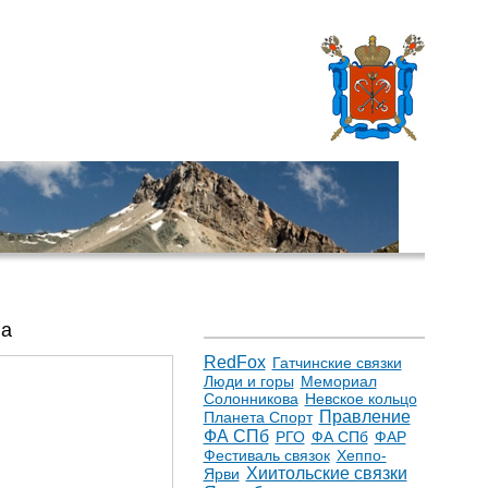
га
RedFox
Гатчинские связки
Люди и горы
Мемориал
Солонникова
Невское кольцо
Правление
Планета Спорт
ФА СПб
РГО
ФА СПб
ФАР
Фестиваль связок
Хеппо-
Хиитольские связки
Ярви