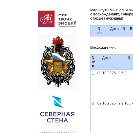
Маршруты 5А к. сл. и вы
о восхождениях, соверш
старше (мужчины)
N
Дата
N
В
п/п
Восхождения:
N
Дата
N
п/
п
1
09.10.2025
8.6.3...
2
09.10.2025
2.9.103.