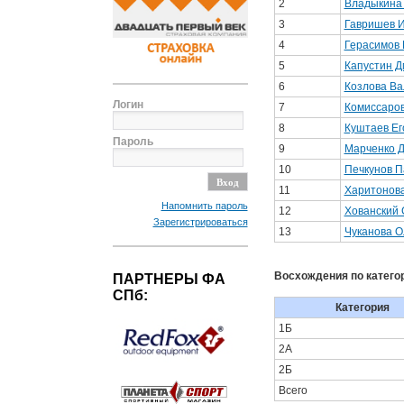
2
Владыкина
3
Гавришев 
4
Герасимов 
5
Капустин Д
6
Козлова В
Логин
7
Комиссаро
8
Куштаев Ег
Пароль
9
Марченко 
10
Печкунов П
11
Харитонов
Напомнить пароль
12
Хованский 
Зарегистрироваться
13
Чуканова О
Восхождения по катего
ПАРТНЕРЫ ФА
СПб:
Категория
1Б
2А
2Б
Всего