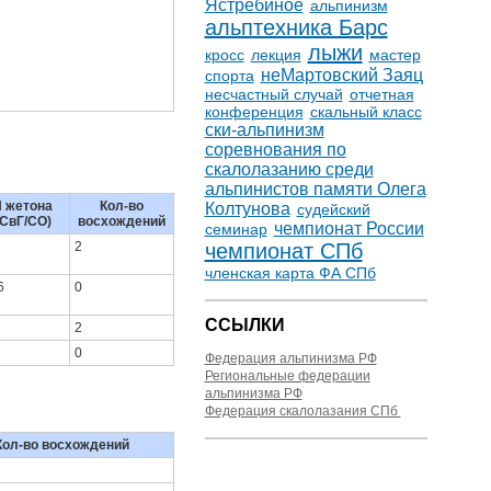
Ястребиное
альпинизм
альптехника Барс
лыжи
кросс
лекция
мастер
неМартовский Заяц
спорта
несчастный случай
отчетная
конференция
скальный класс
ски-альпинизм
соревнования по
скалолазанию среди
альпинистов памяти Олега
 жетона
Кол-во
Колтунова
судейский
(СвГ/СО)
восхождений
чемпионат России
семинар
2
чемпионат СПб
членская карта ФА СПб
6
0
ССЫЛКИ
2
0
Федерация альпинизма РФ
Региональные федерации
альпинизма РФ
Федерация скалолазания СПб
Кол-во восхождений