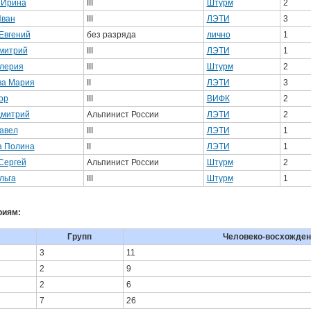
 Ирина
III
Штурм
2
Иван
III
ЛЭТИ
3
Евгений
без разряда
лично
1
митрий
III
ЛЭТИ
1
алерия
III
Штурм
2
ва Мария
II
ЛЭТИ
3
ор
III
ВИФК
2
Дмитрий
Альпинист России
ЛЭТИ
2
авел
III
ЛЭТИ
1
а Полина
II
ЛЭТИ
1
Сергей
Альпинист России
Штурм
2
льга
III
Штурм
1
риям:
Групп
Человеко-восхожден
3
11
2
9
2
6
7
26