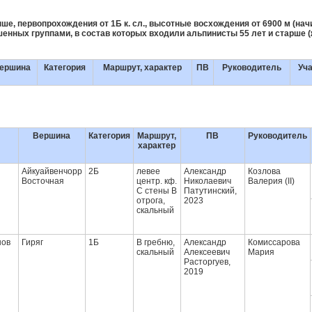
ше, первопрохождения от 1Б к. сл., высотные восхождения от 6900 м (начин
енных группами, в состав которых входили альпинисты 55 лет и старше (
ершина
Категория
Маршрут, характер
ПВ
Руководитель
Уча
Вершина
Категория
Маршрут,
ПВ
Руководитель
характер
Айкуайвенчорр
2Б
левее
Александр
Козлова
Восточная
центр. кф.
Николаевич
Валерия (II)
С стены В
Патутинский,
отрога,
2023
скальный
нов
Гиряг
1Б
В гребню,
Александр
Комиссарова
скальный
Алексеевич
Мария
Расторгуев,
2019