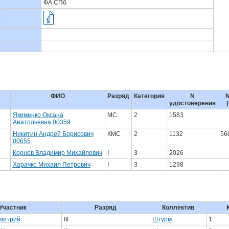
ФА СПб
:
ФИО
Разряд
Категория
N
N
удостоверения
Якименко Оксана
МС
2
1583
Анатольевна 00359
Никитин Андрей Борисович
КМС
2
1132
56
00655
Корнев Владимир Михайлович
I
3
2026
Харачко Михаил Петрович
I
3
1298
Участник
Разряд
Коллектив
митрий
III
Штурм
1