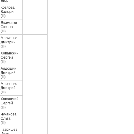
Егор
Козлова
Валерия
(III)
Якименко
Оксана
(III)
Марченко
Дмитрий
(III)
Хованский
Сергей
(III)
Алдошин
Дмитрий
(III)
Марченко
Дмитрий
(III)
Хованский
Сергей
(III)
Чуканова
Ольга
(III)
Гавришев
Иван