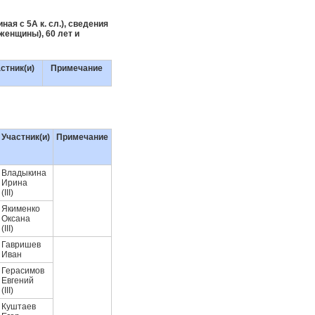
ая с 5А к. сл.), сведения
женщины), 60 лет и
стник(и)
Примечание
Участник(и)
Примечание
Владыкина
Ирина
(III)
Якименко
Оксана
(III)
Гавришев
Иван
Герасимов
Евгений
(III)
Куштаев