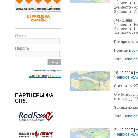
1-е место - 
2-е место - А
3-е место - 
Женщины
1-е место - 
2-е место - 
3-е место - О
Логин
Поздравляем 
Пароль
Полный
прот
Тэги:
Невское
Напомнить пароль
18.12.2018 |
А
Зарегистрироваться
"Невское коль
Состоится 27
Опубликован
ПАРТНЕРЫ ФА
открыта до 15
СПб:
Заявка на м
Тэги:
Невское
21.12.2017 |
А
"Невское коль