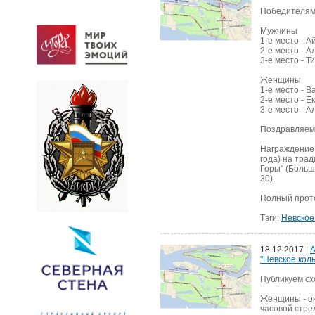
Победителями
Мужчины
1-е место - 
2-е место - А
3-е место - 
Женщины
1-е место - 
2-е место - 
3-е место - 
Поздравляем 
Награждение 
года) на тра
Горы" (Больш
30).
Полный прото
Тэги:
Невское
18.12.2017 |
А
"Невское коль
Публикуем сх
Женщины - ок
часовой стре