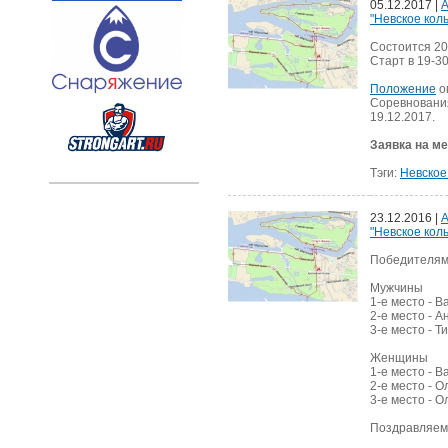
05.12.2017 |
А
"Невское коль
Состоится 20
Старт в 19-3
Положение
о
Соревновани
19.12.2017.
Заявка на м
Тэги:
Невское
23.12.2016 |
А
"Невское коль
Победителям
Мужчины
1-е место - 
2-е место - 
3-е место - 
Женщины
1-е место - 
2-е место - О
3-е место - О
Поздравляем 