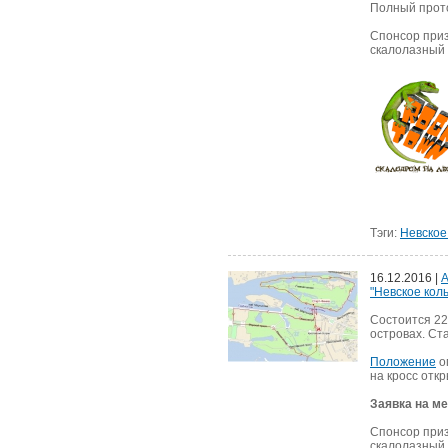
Полный прото
Спонсор приз
скалолазный 
Тэги:
Невское
16.12.2016 |
А
"Невское коль
Состоится 22
островах. Ста
Положение
о
на кросс откр
Заявка на м
Спонсор приз
скалолазный 