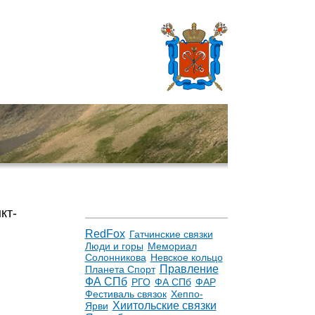
кт-
RedFox
Гатчинские связки
Люди и горы
Мемориал
Солонникова
Невское кольцо
Правление
Планета Спорт
ФА СПб
РГО
ФА СПб
ФАР
Фестиваль связок
Хеппо-
Хиитольские связки
Ярви