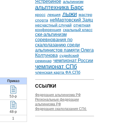
Ястребиное
альпинизм
альптехника Барс
лыжи
кросс
лекция
мастер
неМартовский Заяц
спорта
несчастный случай
отчетная
конференция
скальный класс
ски-альпинизм
соревнования по
скалолазанию среди
альпинистов памяти Олега
Колтунова
судейский
чемпионат России
семинар
чемпионат СПб
членская карта ФА СПб
Приказ
ССЫЛКИ
Федерация альпинизма РФ
53-р
Региональные федерации
альпинизма РФ
Федерация скалолазания СПб
48-р
1