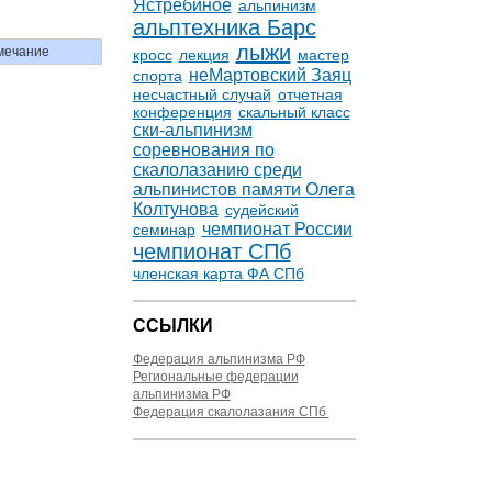
Ястребиное
альпинизм
альптехника Барс
лыжи
мечание
кросс
лекция
мастер
неМартовский Заяц
спорта
несчастный случай
отчетная
конференция
скальный класс
ски-альпинизм
соревнования по
скалолазанию среди
альпинистов памяти Олега
Колтунова
судейский
чемпионат России
семинар
чемпионат СПб
членская карта ФА СПб
ССЫЛКИ
Федерация альпинизма РФ
Региональные федерации
альпинизма РФ
Федерация скалолазания СПб