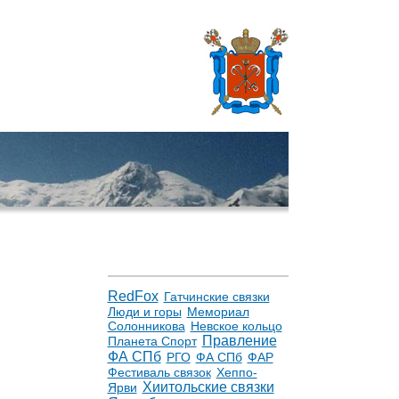
RedFox
Гатчинские связки
Люди и горы
Мемориал
Солонникова
Невское кольцо
Правление
Планета Спорт
ФА СПб
РГО
ФА СПб
ФАР
Фестиваль связок
Хеппо-
Хиитольские связки
Ярви