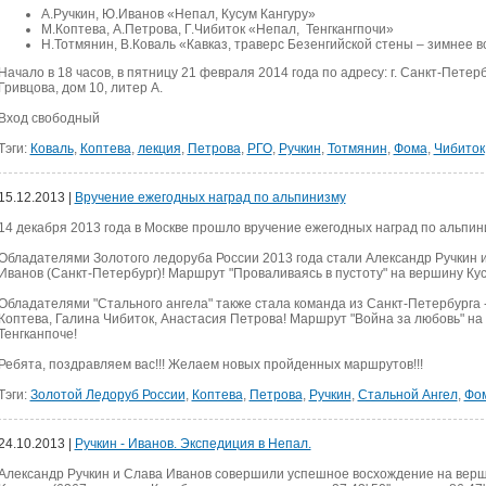
А.Ручкин, Ю.Иванов «Непал, Кусум Кангуру»
М.Коптева, А.Петрова, Г.Чибиток «Непал, Тенгкангпочи»
Н.Тотмянин, В.Коваль «Кавказ, траверс Безенгийской стены – зимнее 
Начало в 18 часов, в пятницу 21 февраля 2014 года по адресу: г. Санкт-Петерб
Гривцова, дом 10, литер А.
Вход свободный
Тэги:
Коваль
,
Коптева
,
лекция
,
Петрова
,
РГО
,
Ручкин
,
Тотмянин
,
Фома
,
Чибиток
15.12.2013 |
Вручение ежегодных наград по альпинизму
14 декабря 2013 года в Москве прошло вручение ежегодных наград по альпин
Обладателями Золотого ледоруба России 2013 года стали Александр Ручкин 
Иванов (Санкт-Петербург)! Маршрут "Проваливаясь в пустоту" на вершину Кус
Обладателями "Стального ангела" также стала команда из Санкт-Петербурга 
Коптева, Галина Чибиток, Анастасия Петрова! Маршрут "Война за любовь" на
Тенгканпоче!
Ребята, поздравляем вас!!! Желаем новых пройденных маршрутов!!!
Тэги:
Золотой Ледоруб России
,
Коптева
,
Петрова
,
Ручкин
,
Стальной Ангел
,
Фо
24.10.2013 |
Ручкин - Иванов. Экспедиция в Непал.
Александр Ручкин и Слава Иванов совершили успешное восхождение на вер