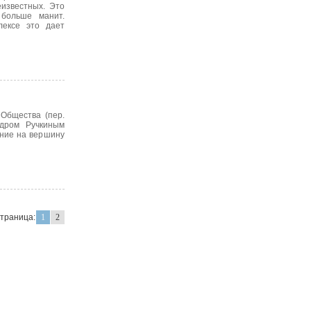
еизвестных. Это
 больше манит.
лексе это дает
 Общества (пер.
ндром Ручкиным
ение на вершину
страница:
1
2