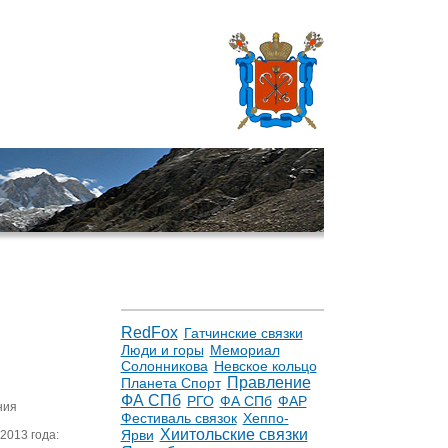
RedFox
Гатчинские связки
Люди и горы
Мемориал
Солонникова
Невское кольцо
Правление
Планета Спорт
ФА СПб
РГО
ФА СПб
ФАР
ния
Фестиваль связок
Хеппо-
Хиитольские связки
Ярви
2013 года: