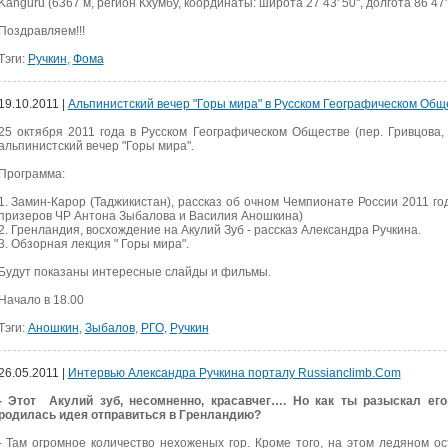
Kanguru (6367 м, регион Кхумбу, координаты: широта 27 43' 50'', долгота 86 47' 2
Поздравляем!!!
Тэги:
Ручкин
,
Фома
19.10.2011 |
Альпинистский вечер "Горы мира" в Русском Географическом Общ
25 октября 2011 года в Русском Географическом Обществе (пер. Гривцова, 
альпинистский вечер "Горы мира".
Программа:
1. Замин-Карор (Таджикистан), рассказ об очном Чемпионате России 2011 го
призеров ЧР Антона Зыбалова и Василия Аношкина)
2. Гренландия, восхождение на Акулий Зуб - рассказ Александра Ручкина.
3. Обзорная лекция " Горы мира".
Будут показаны интересные слайды и фильмы.
Начало в 18.00
Тэги:
Аношкин
,
Зыбалов
,
РГО
,
Ручкин
26.05.2011 |
Интервью Александра Ручкина порталу Russianclimb.Com
- Этот Акулий зуб, несомненно, красавчег…. Но как ты разыскал его
родилась идея отправиться в Гренландию?
- Там огромное количество нехоженых гор. Кроме того, на этом ледяном о