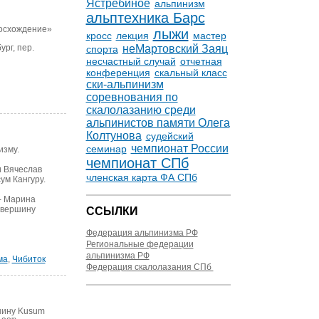
Ястребиное
альпинизм
альптехника Барс
восхождение»
лыжи
кросс
лекция
мастер
неМартовский Заяц
ург, пер.
спорта
несчастный случай
отчетная
конференция
скальный класс
ски-альпинизм
соревнования по
скалолазанию среди
альпинистов памяти Олега
Колтунова
судейский
чемпионат России
семинар
изму.
чемпионат СПб
и Вячеслав
членская карта ФА СПб
ум Кангуру.
- Марина
 вершину
ССЫЛКИ
Федерация альпинизма РФ
Региональные федерации
альпинизма РФ
ма
,
Чибиток
Федерация скалолазания СПб
шину Kusum