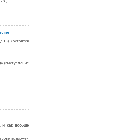
8'').
естве
д.10) состоится
да (выступление
, и как вообще
строве возможен