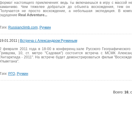
формат настоящего приключения: ведь ты включаешься в игру с массой н
заманчиво. Чем тяжелее добраться до объекта восхождения, тем он
Получается не просто восхождение, а небольшая экспедиция. В комп
ощущение
Real Adventure...
Тэги:
Russianclimb.com
,
Ручкин
19.01.2011 |
Встреча с Александром Ручкиным
2 февраля 2011 года в 18-00 в конференц-зале Русского Географического
Гривцова, 10, ст. метро "Садовая") состоится встреча с МСМК Алекса
"Антарктида - 2011". На встрече будет демонстрироваться фильм "Восхожд
Ульветана".
Тэги:
РГО
,
Ручкин
Всего:
16
; 