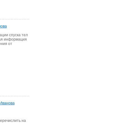
нова
ации спуска тел
вая информация
ения от
 Иванова
перечислить на