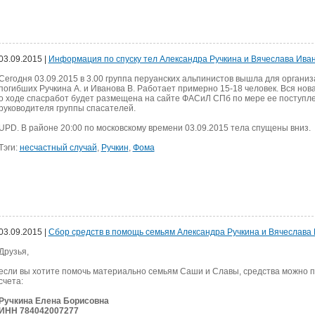
03.09.2015 |
Информация по спуску тел Александра Ручкина и Вячеслава Ива
Сегодня 03.09.2015 в 3.00 группа перуанских альпинистов вышла для организ
погибших Ручкина А. и Иванова В.
Работает примерно 15-18 человек. Вся но
о ходе спасработ будет размещена на сайте ФАСиЛ СПб по мере ее поступл
руководителя группы спасателей.
UPD. В районе 20:00 по московскому времени 03.09.2015 тела спущены вниз.
Тэги:
несчастный случай
,
Ручкин
,
Фома
03.09.2015 |
Сбор средств в помощь семьям Александра Ручкина и Вячеслава
Друзья,
если вы хотите помочь материально семьям Саши и Славы, средства можно 
счета:
Ручкина Елена Борисовна
ИНН 784042007277