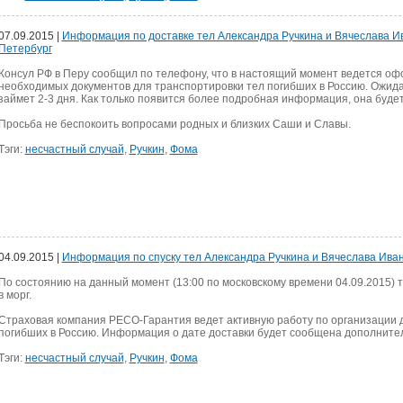
07.09.2015 |
Информация по доставке тел Александра Ручкина и Вячеслава Ив
Петербург
Консул РФ в Перу сообщил по телефону, что в настоящий момент ведется оф
необходимых документов для транспортировки тел погибших в Россию. Ожида
займет 2-3 дня. Как только появится более подробная информация, она буде
Просьба не беспокоить вопросами родных и близких Саши и Славы.
Тэги:
несчастный случай
,
Ручкин
,
Фома
04.09.2015 |
Информация по спуску тел Александра Ручкина и Вячеслава Ива
По состоянию на данный момент (13:00 по московскому времени 04.09.2015) 
в морг.
Страховая компания РЕСО-Гарантия ведет активную работу по организации 
погибших в Россию. Информация о дате доставки будет сообщена дополните
Тэги:
несчастный случай
,
Ручкин
,
Фома