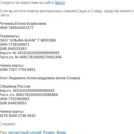
Следите за новостями на сайте
fasl.ru
.
Если вы хотите помочь материально семьям Саши и Славы, средства можно 
счета:
Ручкина Елена Борисовна
ИНН 784042007277
Реквизиты:
ОАО "АЛЬФА-БАНК" Г МОСКВА
ИНН 7728168971
БИК 044525593
Кор.сч. № 30101810200000000593
Расч.сч. № 40817810008270001446
Номер карты:
5486 7327 7759 0951
Клат Людмила Александровна (жена Славы)
Сбербанк России
Кор.сч. 30101810500000000653
Расч. сч. 40817810055033096868
ИНН 7707083893
БИК 044030653
Номер карты:
4276 5500 2746 5643
Спасибо!
Тэги:
несчастный случай
,
Ручкин
,
Фома