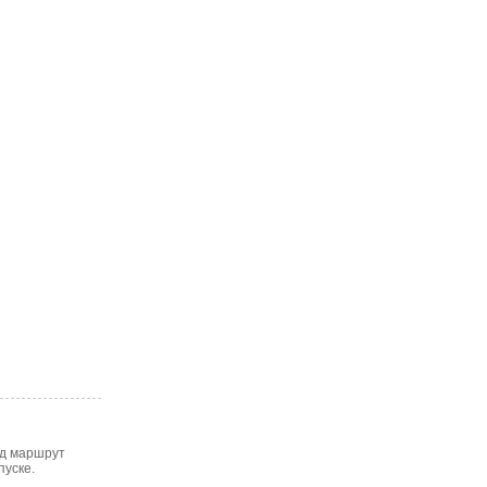
од маршрут
пуске.