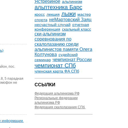
Ястребиное
альпинизм
альптехника Барс
лыжи
кросс
лекция
мастер
неМартовский Заяц
спорта
несчастный случай
отчетная
конференция
скальный класс
ски-альпинизм
соревнования по
скалолазанию среди
альпинистов памяти Олега
ь)
Колтунова
судейский
чемпионат России
семинар
чемпионат СПб
йон, пос.
членская карта ФА СПб
.8, 5 парадная
Домофон не
ССЫЛКИ
Федерация альпинизма РФ
Региональные федерации
альпинизма РФ
Федерация скалолазания СПб
е информации.