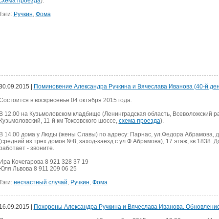
схема проезда
).
Тэги:
Ручкин
,
Фома
30.09.2015 |
Поминовение Александра Ручкина и Вячеслава Иванова (40-й ден
Cостоится в воскресенье 04 октября 2015 года.
В 12.00 на Кузьмоловском кладбище (Ленинградская область, Всеволожский ра
Кузьмоловский, 11-й км Токсовского шоссе,
схема проезда
).
В 14.00 дома у Люды (жены Славы) по адресу: Парнас, ул.Федора Абрамова, д
(средний из трех домов №8, заход-заезд с ул.Ф.Абрамова), 17 этаж, кв.1838. 
работает - звоните.
Ира Кочегарова 8 921 328 37 19
Юля Львова 8 911 209 06 25
Тэги:
несчастный случай
,
Ручкин
,
Фома
16.09.2015 |
Похороны Александра Ручкина и Вячеслава Иванова. Обновлени