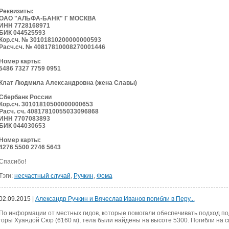
Реквизиты:
ОАО "АЛЬФА-БАНК" Г МОСКВА
ИНН 7728168971
БИК 044525593
Кор.сч. № 30101810200000000593
Расч.сч. № 40817810008270001446
Номер карты:
5486 7327 7759 0951
Клат Людмила Александровна (жена Славы)
Сбербанк России
Кор.сч. 30101810500000000653
Расч. сч. 40817810055033096868
ИНН 7707083893
БИК 044030653
Номер карты:
4276 5500 2746 5643
Спасибо!
Тэги:
несчастный случай
,
Ручкин
,
Фома
02.09.2015 |
Александр Ручкин и Вячеслав Иванов погибли в Перу...
По информации от местных гидов, которые помогали обеспечивать подход п
горы Хуандой Сюр (6160 м), тела были найдены на высоте 5300. Погибли на с