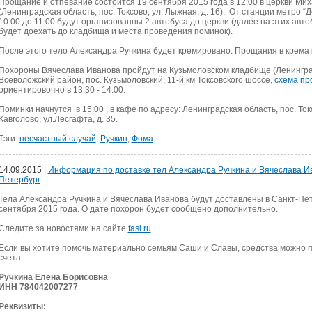
Прощание и отпевание состоится 19 сентября 2015 года в 12:00 в церкви Ми
(Ленинградская область, пос. Токсово, ул. Лыжная, д. 16). От станции метро “Д
10:00 до 11:00 будут организованны 2 автобуса до церкви (далее на этих авт
будет доехать до кладбища и места проведения поминок).
После этого тело Александра Ручкина будет кремировано. Прощания в крем
Похороны Вячеслава Иванова пройдут на Кузьмоловском кладбище (Ленингра
Всеволожский район, пос. Кузьмоловский, 11-й км Токсовского шоссе,
схема пр
ориентировочно в 13:30 - 14:00.
Поминки начнутся в 15:00 , в кафе по адресу: Ленинградская область, пос. То
Кавголово, ул.Лесгафта, д. 35.
Тэги:
несчастный случай
,
Ручкин
,
Фома
14.09.2015 |
Информация по доставке тел Александра Ручкина и Вячеслава Ив
Петербург
Тела Александра Ручкина и Вячеслава Иванова будут доставлены в Санкт-Пе
сентября 2015 года. О дате похорон будет сообщено дополнительно.
Следите за новостями на сайте
fasl.ru
.
Если вы хотите помочь материально семьям Саши и Славы, средства можно 
счета:
Ручкина Елена Борисовна
ИНН 784042007277
Реквизиты: