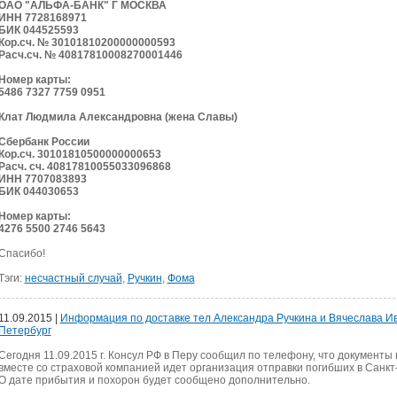
ОАО "АЛЬФА-БАНК" Г МОСКВА
ИНН 7728168971
БИК 044525593
Кор.сч. № 30101810200000000593
Расч.сч. № 40817810008270001446
Номер карты:
5486 7327 7759 0951
Клат Людмила Александровна (жена Славы)
Сбербанк России
Кор.сч. 30101810500000000653
Расч. сч. 40817810055033096868
ИНН 7707083893
БИК 044030653
Номер карты:
4276 5500 2746 5643
Спасибо!
Тэги:
несчастный случай
,
Ручкин
,
Фома
11.09.2015 |
Информация по доставке тел Александра Ручкина и Вячеслава Ив
Петербург
Сегодня 11.09.2015 г. Консул РФ в Перу сообщил по телефону, что документы 
вместе со страховой компанией идет организация отправки погибших в Санкт
О дате прибытия и похорон будет сообщено дополнительно.