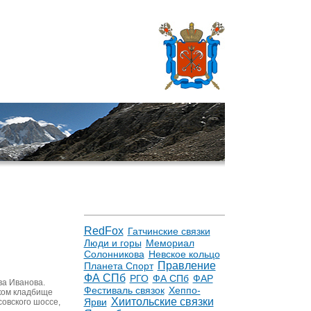
RedFox
Гатчинские связки
Люди и горы
Мемориал
Солонникова
Невское кольцо
Правление
Планета Спорт
ФА СПб
РГО
ФА СПб
ФАР
ва Иванова.
Фестиваль связок
Хеппо-
ском кладбище
Хиитольские связки
Ярви
совского шоссе,