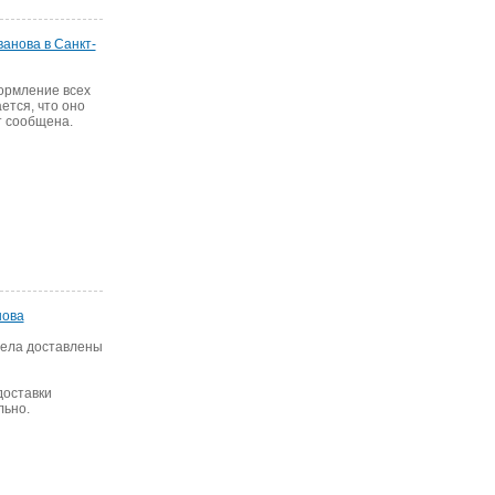
анова в Санкт-
ормление всех
ется, что оно
т сообщена.
нова
тела доставлены
доставки
льно.