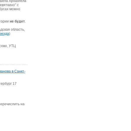
хаила Архангела
евяткино” c
обусах можно
атории
не будет
.
дская область,
оезда
)
ксово, УТЦ
анова в Санкт-
тербург 17
перечислить на