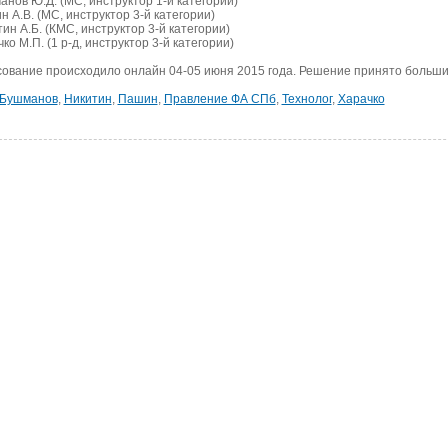
нов Ю.Д. (МС, инструктор 1-й категории)
 А.В. (МС, инструктор 3-й категории)
ин А.Б. (КМС, инструктор 3-й категории)
ко М.П. (1 р-д, инструктор 3-й категории)
сование происходило онлайн 04-05 июня 2015 года. Решение принято больши
Бушманов
,
Никитин
,
Пашин
,
Правление ФА СПб
,
Технолог
,
Харачко