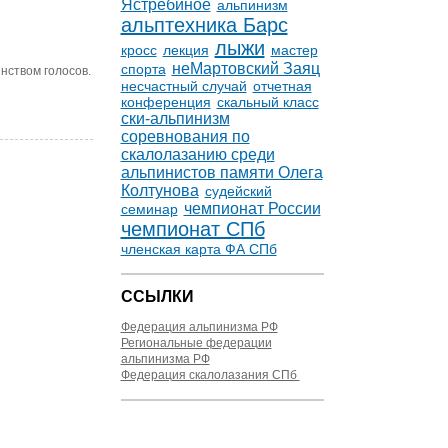
Ястребиное
альпинизм
альптехника Барс
лыжи
кросс
лекция
мастер
неМартовский Заяц
спорта
нством голосов.
несчастный случай
отчетная
конференция
скальный класс
ски-альпинизм
соревнования по
скалолазанию среди
альпинистов памяти Олега
Колтунова
судейский
чемпионат России
семинар
чемпионат СПб
членская карта ФА СПб
ССЫЛКИ
Федерация альпинизма РФ
Региональные федерации
альпинизма РФ
Федерация скалолазания СПб