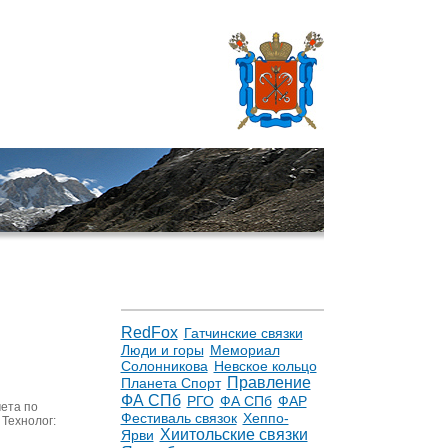
RedFox
Гатчинские связки
Люди и горы
Мемориал
Солонникова
Невское кольцо
Правление
Планета Спорт
ФА СПб
РГО
ФА СПб
ФАР
ета по
Фестиваль связок
Хеппо-
Технолог:
Хиитольские связки
Ярви