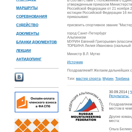
В соответствии с Положением о Един
утвержденным приказом Министерства
МАРШРУТЫ
Российской Федерации от 21 ноября 
юстиции Российской Федерации 16 янв
СОРЕВНОВАНИЯ
приказываю:
СУДЕЙСТВО
присвоить спортивное звание "Мастер
город Санкт-Петербург
ДОКУМЕНТЫ
Альпинизм
МУРИН Евгений Григорьевич (классич
БЛАНКИ ДОКУМЕНТОВ
ТОРБИНА Лилия Ивановна (скальный 
ЛЕКЦИИ
Министр В.Л. Мутко
АНТИДОПИНГ
Источник
Поздравляем!!! Желаем дальнейших сп
Тэги:
мастер спорта
,
Мурин
,
Торбина
30.09.2014 |
Ч
Результаты.
Поздравляем 
местом в чем
Другие коман
места:
Ольга Беликов