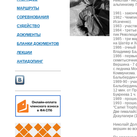
Николай - н
альпинизму. 
МАРШРУТЫ
1981 - закон
СОРЕВНОВАНИЯ
1982 - Чемпи
Исаченко).
СУДЕЙСТВО
1983 - участ
1984 - треть
пик Революци
ДОКУМЕНТЫ
1985 - три м
на Шатёр и Х
БЛАНКИ ДОКУМЕНТОВ
1986 - очный
Владимир Ба
ЛЕКЦИИ
1986 - первы
семитысячник
АНТИДОПИНГ
Вершина - 7 
с ледника Мо
Коммунизма. 
Балыбердин+
1989-90 - уч
Балыбердиным
12 мин. от П
Букреева 1 ч. 
1989 - проше
1993 - проше
"Camel Troph
Две гималайс
Дхаулагири (1
Николай! Долг
вершин во вс