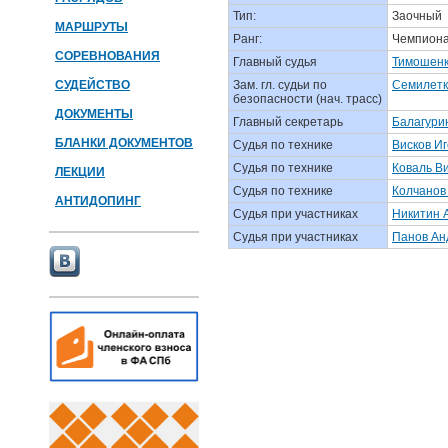
Тип:
Заочный
МАРШРУТЫ
Ранг:
Чемпиона
СОРЕВНОВАНИЯ
Главный судья
Тимошенк
СУДЕЙСТВО
Зам. гл. судьи по
Семилетк
безопасности (нач. трасс)
ДОКУМЕНТЫ
Главный секретарь
Балагури
БЛАНКИ ДОКУМЕНТОВ
Судья по технике
Висков И
Судья по технике
Коваль В
ЛЕКЦИИ
Судья по технике
Колчанов
АНТИДОПИНГ
Судья при участниках
Никитин 
Судья при участниках
Панов Ан