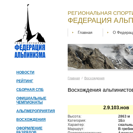
РЕГИОНАЛЬНАЯ СПОРТ
ФЕДЕРАЦИЯ АЛЬП
Главная
О Федерац
НОВОСТИ
Главная
/
Восхождения
РЕЙТИНГ
Восхождения альпинистов
СБОРНАЯ СПБ
ОФИЦИАЛЬНЫЕ
ЧЕМПИОНАТЫ
2.9.103.но
АЛЬПМЕРОПРИЯТИЯ
Высота:
2863 м
ВОСХОЖДЕНИЯ
Категория:
1Бз
Характер:
скальн
ОФОРМЛЕНИЕ
Маршрут:
В гребн
РАЗРЯДОВ