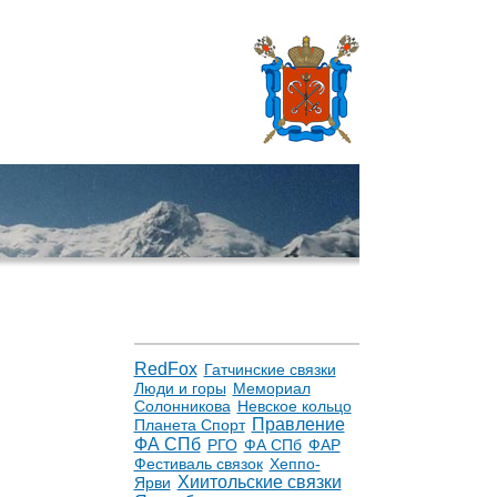
RedFox
Гатчинские связки
Люди и горы
Мемориал
Солонникова
Невское кольцо
Правление
Планета Спорт
ФА СПб
РГО
ФА СПб
ФАР
Фестиваль связок
Хеппо-
Хиитольские связки
Ярви