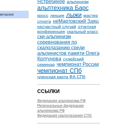
Ястребиное
альпинизм
альптехника Барс
лыжи
мечание
кросс
лекция
мастер
неМартовский Заяц
спорта
несчастный случай
отчетная
конференция
скальный класс
ски-альпинизм
соревнования по
скалолазанию среди
альпинистов памяти Олега
Колтунова
судейский
чемпионат России
семинар
чемпионат СПб
членская карта ФА СПб
ССЫЛКИ
Федерация альпинизма РФ
Региональные федерации
альпинизма РФ
Федерация скалолазания СПб