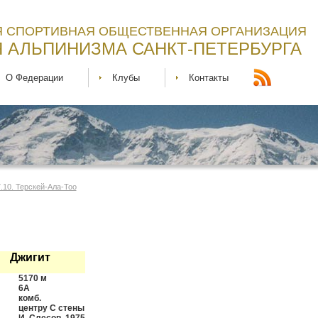
 СПОРТИВНАЯ ОБЩЕСТВЕННАЯ ОРГАНИЗАЦИЯ
 АЛЬПИНИЗМА САНКТ-ПЕТЕРБУРГА
О Федерации
Клубы
Контакты
.10. Терскей-Ала-Тоо
Δ Джигит
5170 м
6А
комб.
центру С стены