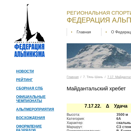
РЕГИОНАЛЬНАЯ СПОРТ
ФЕДЕРАЦИЯ АЛЬП
Главная
О Федерац
НОВОСТИ
Главная
/ 7. Тянь-Шань /
7.17. Майданта
РЕЙТИНГ
Майдантальский хребет
СБОРНАЯ СПБ
ОФИЦИАЛЬНЫЕ
ЧЕМПИОНАТЫ
7.17.22. Δ Удача
АЛЬПМЕРОПРИЯТИЯ
Высота:
3500 м
ВОСХОЖДЕНИЯ
Категория:
6А
Характер:
скальн
ОФОРМЛЕНИЕ
Маршрут:
СЗ стен
РАЗРЯДОВ