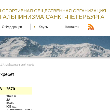
 СПОРТИВНАЯ ОБЩЕСТВЕННАЯ ОРГАНИЗАЦИЯ
 АЛЬПИНИЗМА САНКТ-ПЕТЕРБУРГА
О Федерации
Клубы
Контакты
7.17. Майдантальский хребет
хребет
 Δ 3670
3670 м
2А
комб.
ЮВ кф.