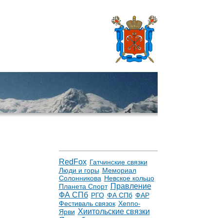
RedFox
Гатчинские связки
Люди и горы
Мемориал
Солонникова
Невское кольцо
Правление
Планета Спорт
ФА СПб
РГО
ФА СПб
ФАР
Фестиваль связок
Хеппо-
Хиитольские связки
Ярви