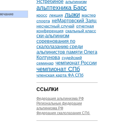
Ястребиное
альпинизм
альптехника Барс
лыжи
мечание
кросс
лекция
мастер
неМартовский Заяц
спорта
несчастный случай
отчетная
конференция
скальный класс
ски-альпинизм
соревнования по
скалолазанию среди
альпинистов памяти Олега
Колтунова
судейский
чемпионат России
семинар
чемпионат СПб
членская карта ФА СПб
ССЫЛКИ
Федерация альпинизма РФ
Региональные федерации
альпинизма РФ
Федерация скалолазания СПб