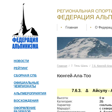
РЕГИОНАЛЬНАЯ СПОРТ
ФЕДЕРАЦИЯ АЛЬП
Главная
О Федерац
НОВОСТИ
Главная
/ 7. Тянь-Шань /
7.6. Кюнгей-Ала
РЕЙТИНГ
Кюнгей-Ала-Тоо
СБОРНАЯ СПБ
ОФИЦИАЛЬНЫЕ
ЧЕМПИОНАТЫ
7.6.3. Δ Айсулу -
АЛЬПМЕРОПРИЯТИЯ
Высота:
0 м
ВОСХОЖДЕНИЯ
Категория:
2Б
Характер:
скальн
ОФОРМЛЕНИЕ
Маршрут:
с севера
РАЗРЯДОВ