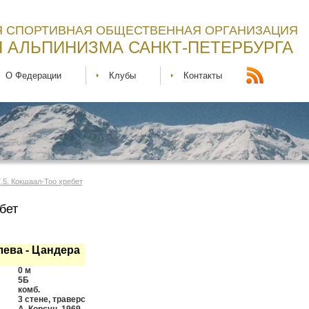
 СПОРТИВНАЯ ОБЩЕСТВЕННАЯ ОРГАНИЗАЦИЯ
 АЛЬПИНИЗМА САНКТ-ПЕТЕРБУРГА
О Федерации
Клубы
Контакты
.5. Кокшаал-Тоо хребет
бет
ева - Цандера
0 м
5Б
комб.
3 стене, траверс