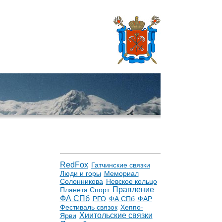
RedFox
Гатчинские связки
Люди и горы
Мемориал
Солонникова
Невское кольцо
Правление
Планета Спорт
ФА СПб
РГО
ФА СПб
ФАР
Фестиваль связок
Хеппо-
Хиитольские связки
Ярви