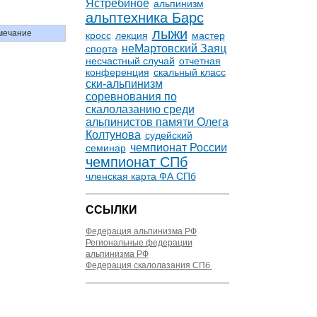
Ястребиное
альпинизм
альптехника Барс
лыжи
мечание
кросс
лекция
мастер
неМартовский Заяц
спорта
несчастный случай
отчетная
конференция
скальный класс
ски-альпинизм
соревнования по
скалолазанию среди
альпинистов памяти Олега
Колтунова
судейский
чемпионат России
семинар
чемпионат СПб
членская карта ФА СПб
ССЫЛКИ
Федерация альпинизма РФ
Региональные федерации
альпинизма РФ
Федерация скалолазания СПб