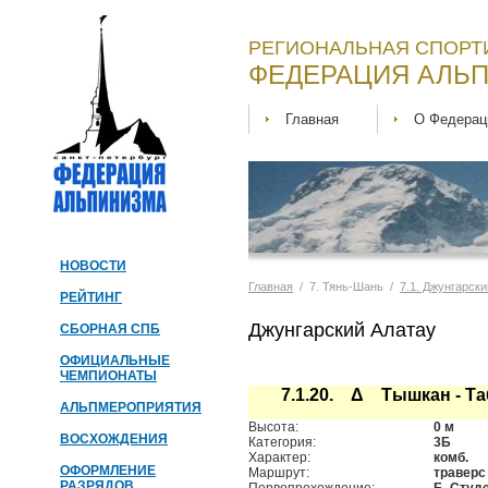
РЕГИОНАЛЬНАЯ СПОРТ
ФЕДЕРАЦИЯ АЛЬП
Главная
О Федерац
НОВОСТИ
Главная
/ 7. Тянь-Шань /
7.1. Джунгарск
РЕЙТИНГ
Джунгарский Алатау
СБОРНАЯ СПБ
ОФИЦИАЛЬНЫЕ
ЧЕМПИОНАТЫ
7.1.20. Δ Тышкан - Та
АЛЬПМЕРОПРИЯТИЯ
Высота:
0 м
ВОСХОЖДЕНИЯ
Категория:
3Б
Характер:
комб.
ОФОРМЛЕНИЕ
Маршрут:
траверс
РАЗРЯДОВ