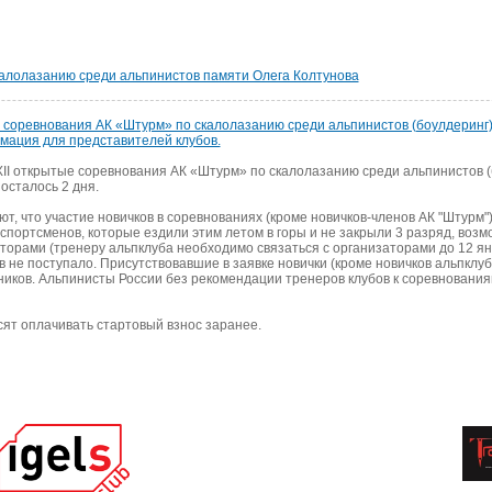
калолазанию среди альпинистов памяти Олега Колтунова
е соревнования АК «Штурм» по скалолазанию среди альпинистов (боулдеринг
мация для представителей клубов.
XII открытые соревнования АК «Штурм» по скалолазанию среди альпинистов (
осталось 2 дня.
, что участие новичков в соревнованиях (кроме новичков-членов АК "Штурм"
спортсменов, которые ездили этим летом в горы и не закрыли 3 разряд, возм
торами (тренеру альпклуба необходимо связаться с организаторами до 12 янв
в не поступало. Присутствовавшие в заявке новички (кроме новичков альпклуб
тников. Альпинисты России без рекомендации тренеров клубов к соревнова
ят оплачивать стартовый взнос заранее.