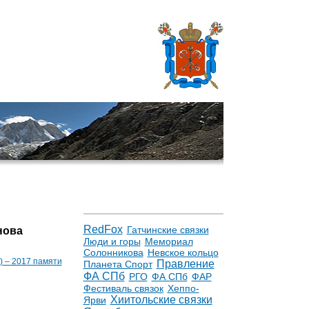
RedFox
Гатчинские связки
нова
Люди и горы
Мемориал
Солонникова
Невское кольцо
) – 2017 памяти
Правление
Планета Спорт
ФА СПб
РГО
ФА СПб
ФАР
Фестиваль связок
Хеппо-
Хиитольские связки
Ярви