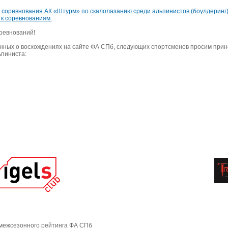
е соревнования АК «Штурм» по скалолазанию среди альпинистов (боулдеринг
 к соревнованиям.
ревнований!
анных о восхождениях на сайте ФА СПб, следующих спортсменов просим прин
ьпиниста:
межсезонного рейтинга ФА СПб