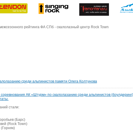
межсезонного рейтинга ФА СПб - скалолазный центр Rock Town
калолазанию среди альпинистов памяти Олега Колтунова
е соревнования АК «Штурм» по скалолазанию среди альпинистов (боулдеринг
таты.
ний стали:
Воробьев (Барс)
овей (Rock Town)
 (Горняк)