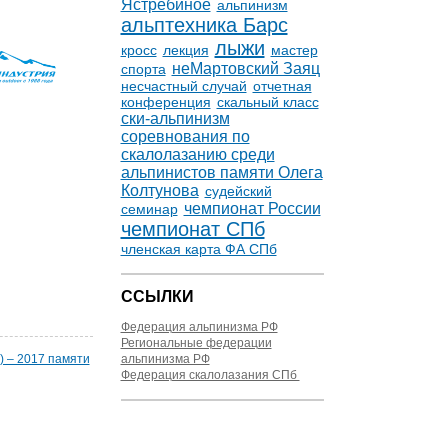
Ястребиное
альпинизм
альптехника Барс
лыжи
кросс
лекция
мастер
неМартовский Заяц
спорта
несчастный случай
отчетная
конференция
скальный класс
ски-альпинизм
соревнования по
скалолазанию среди
альпинистов памяти Олега
Колтунова
судейский
чемпионат России
семинар
чемпионат СПб
членская карта ФА СПб
ССЫЛКИ
Федерация альпинизма РФ
Региональные федерации
альпинизма РФ
) – 2017 памяти
Федерация скалолазания СПб