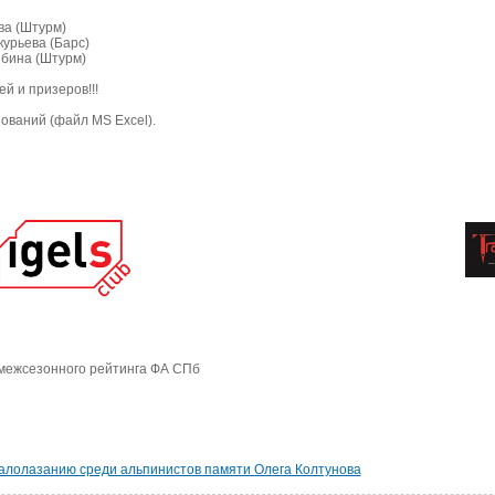
ва (Штурм)
курьева (Барс)
ябина (Штурм)
й и призеров!!!
ований (файл MS Excel).
межсезонного рейтинга ФА СПб
калолазанию среди альпинистов памяти Олега Колтунова