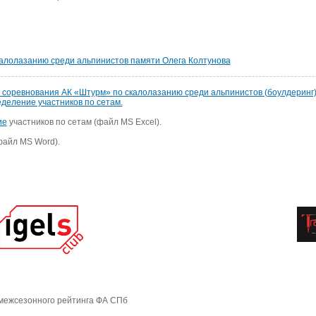
калолазанию среди альпинистов памяти Олега Колтунова
е соревнования АК «Штурм» по скалолазанию среди альпинистов (боулдеринг
еделение участников по сетам.
ие
участников по сетам (файл MS Excel).
файл MS Word).
межсезонного рейтинга ФА СПб