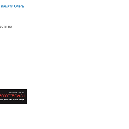
) памяти Олега
ести на