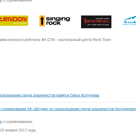
е
о соревнованиях.
межсезонного рейтинга ФА СПб - скалолазный центр Rock Town
калолазанию среди альпинистов памяти Олега Колтунова
ые соревнования АК «Штурм» по скалолазанию среди альпинистов (боулдеринг
е
о соревнованиях.
16 января 2017 года.