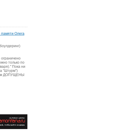
) памяти Олега
боулдеринг)
) ограничено
ожно только по
аря)." Пока ни
а "Штурм")
ниям ДОПУЩЕНЫ