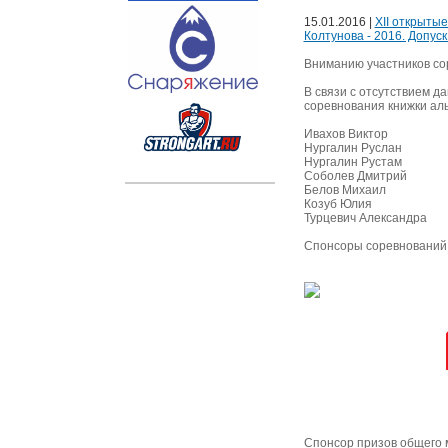
15.01.2016 |
XII открыты
Колтунова - 2016. Допуск
Вниманию участников со
В связи с отсутствием д
соревнования книжки ал
Ивахов Виктор
Нургалин Руслан
Нургалин Рустам
Соболев Дмитрий
Белов Михаил
Козуб Юлия
Турцевич Александра
Спонсоры соревнований
Спонсор призов общего 