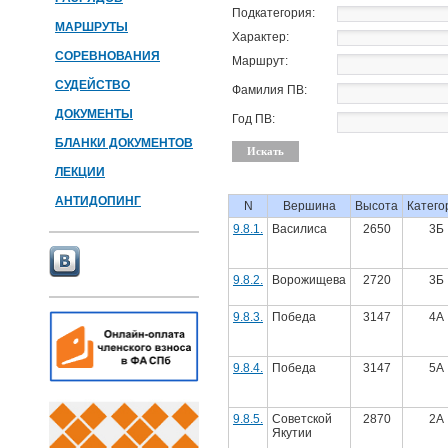
Подкатегория:
МАРШРУТЫ
Характер:
СОРЕВНОВАНИЯ
Маршрут:
СУДЕЙСТВО
Фамилия ПВ:
ДОКУМЕНТЫ
Год ПВ:
БЛАНКИ ДОКУМЕНТОВ
ЛЕКЦИИ
АНТИДОПИНГ
N
Вершина
Высота
Катего
9.8.1.
Василиса
2650
3Б
9.8.2.
Ворожищева
2720
3Б
9.8.3.
Победа
3147
4А
9.8.4.
Победа
3147
5А
9.8.5.
Советской
2870
2А
Якутии