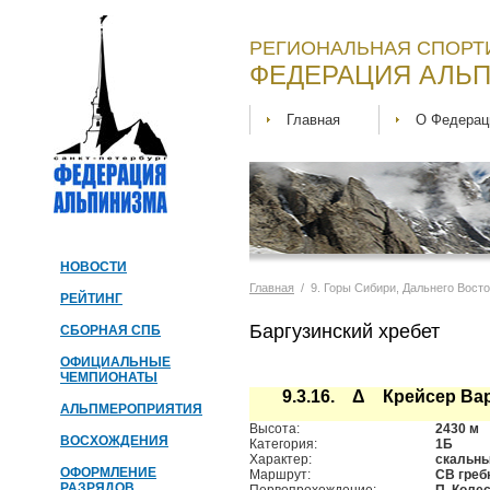
РЕГИОНАЛЬНАЯ СПОРТ
ФЕДЕРАЦИЯ АЛЬП
Главная
О Федерац
НОВОСТИ
Главная
/ 9. Горы Сибири, Дальнего Вост
РЕЙТИНГ
Баргузинский хребет
СБОРНАЯ СПБ
ОФИЦИАЛЬНЫЕ
ЧЕМПИОНАТЫ
9.3.16. Δ Крейсер Ва
АЛЬПМЕРОПРИЯТИЯ
Высота:
2430 м
ВОСХОЖДЕНИЯ
Категория:
1Б
Характер:
скальн
ОФОРМЛЕНИЕ
Маршрут:
СВ греб
РАЗРЯДОВ