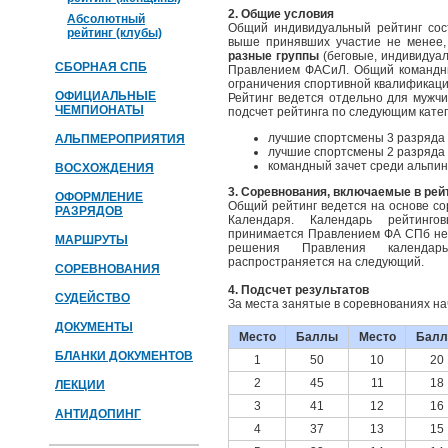
2. Общие условия
Абсолютный
Общий индивидуальный рейтинг сост
рейтинг (клубы)
выше принявших участие не менее,
разные группы
(беговые, индивидуал
СБОРНАЯ СПБ
Правлением ФАСиЛ. Общий командны
ограничения спортивной квалификаци
ОФИЦИАЛЬНЫЕ
Рейтинг ведется отдельно для мужчи
ЧЕМПИОНАТЫ
подсчет рейтинга по следующим кате
лучшие спортсмены 3 разряда 
АЛЬПМЕРОПРИЯТИЯ
лучшие спортсмены 2 разряда 
командный зачет среди альпин
ВОСХОЖДЕНИЯ
3. Соревнования, включаемые в рей
ОФОРМЛЕНИЕ
Общий рейтинг ведется на основе со
РАЗРЯДОВ
Календаря. Календарь рейтинг
принимается Правлением ФА СПб н
МАРШРУТЫ
решения Правления календар
распространяется на следующий.
СОРЕВНОВАНИЯ
4. Подсчет результатов
СУДЕЙСТВО
За места занятые в соревнованиях н
ДОКУМЕНТЫ
Место
Баллы
Место
Бал
БЛАНКИ ДОКУМЕНТОВ
1
50
10
20
2
45
11
18
ЛЕКЦИИ
3
41
12
16
АНТИДОПИНГ
4
37
13
15