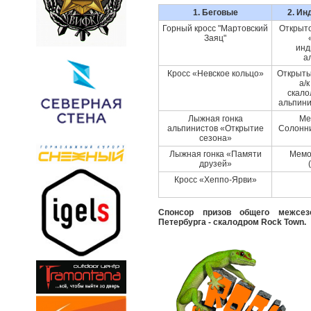
1. Беговые
2. И
Горный кросс "Мартовский
Открыто
Заяц"
инд
а
Кросс «Невское кольцо»
Открыт
а/к
скало
альпини
Лыжная гонка
Ме
альпинистов «Открытие
Солонни
сезона»
Лыжная гонка «Памяти
Мемо
друзей»
Кросс «Хеппо-Ярви»
Спонсор призов общего межсез
Петербурга - скалодром Rock Town.