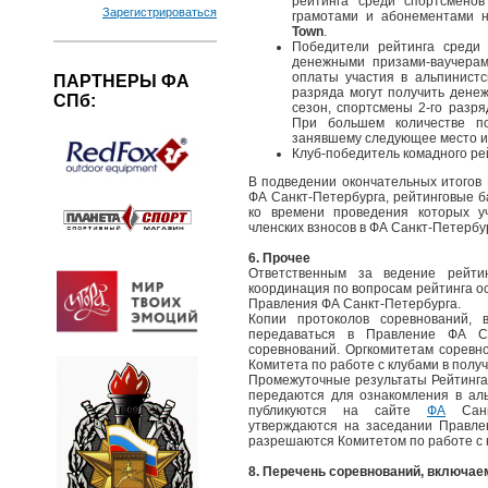
рейтинга среди спортсмено
Зарегистрироваться
грамотами и абонементами 
Town
.
Победители рейтинга среди 
денежными призами-ваучерам
оплаты участия в альпинистс
ПАРТНЕРЫ ФА
разряда могут получить денеж
СПб:
сезон, спортсмены 2-го разря
При большем количестве по
занявшему следующее место и
Клуб-победитель комадного ре
В подведении окончательных итогов 
ФА Санкт-Петербурга, рейтинговые б
ко времени проведения которых у
членских взносов в ФА Санкт-Петербу
6. Прочее
Ответственным за ведение рейти
координация по вопросам рейтинга о
Правления ФА Санкт-Петербурга.
Копии протоколов соревнований, 
передаваться в Правление ФА С
соревнований. Оргкомитетам соревн
Комитета по работе с клубами в пол
Промежуточные результаты Рейтинга 
передаются для ознакомления в ал
публикуются на сайте
ФА
Санкт
утверждаются на заседании Правл
разрешаются Комитетом по работе с
8. Перечень соревнований, включаем