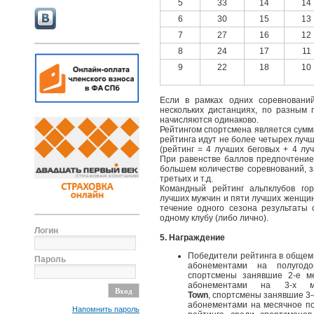
5
33
14
14
6
30
15
13
7
27
16
12
8
24
17
11
9
22
18
10
Если в рамках одних соревнований
нескольких дистанциях, по разным п
начисляются одинаково.
Рейтингом спортсмена является сумма
рейтинга идут не более четырех лучш
(рейтинг = 4 лучших беговых + 4 лу
При равенстве баллов предпочтение
большем количестве соревнований, 
третьих и т.д.
Командный рейтинг альпклубов го
лучших мужчин и пяти лучших женщин-
течение одного сезона результаты 
одному клубу (либо лично).
Логин
5. Награждение
Победители рейтинга в общем
Пароль
абонементами на полугод
спортсмены занявшие 2-е м
абонементами на 3-х м
Town
, спортсмены занявшие 3
абонементами на месячное п
Напомнить пароль