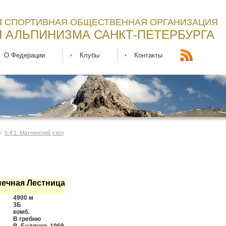
 СПОРТИВНАЯ ОБЩЕСТВЕННАЯ ОРГАНИЗАЦИЯ
 АЛЬПИНИЗМА САНКТ-ПЕТЕРБУРГА
О Федерации
Клубы
Контакты
 /
5.4.1. Матчинский узел
нечная Лестница
4900 м
3Б
комб.
В гребню