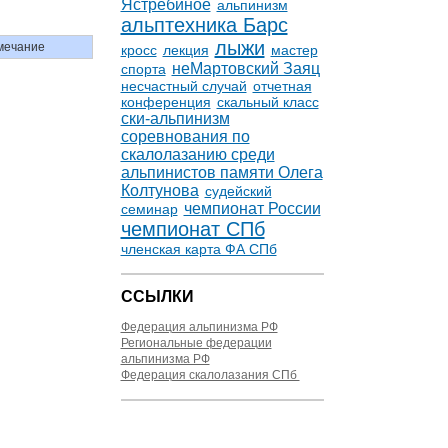
Ястребиное
альпинизм
альптехника Барс
лыжи
мечание
кросс
лекция
мастер
неМартовский Заяц
спорта
несчастный случай
отчетная
конференция
скальный класс
ски-альпинизм
соревнования по
скалолазанию среди
альпинистов памяти Олега
Колтунова
судейский
чемпионат России
семинар
чемпионат СПб
членская карта ФА СПб
ССЫЛКИ
Федерация альпинизма РФ
Региональные федерации
альпинизма РФ
Федерация скалолазания СПб