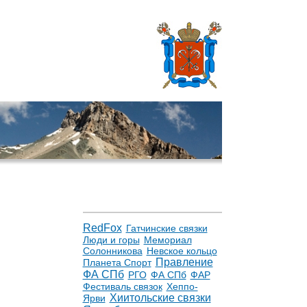
RedFox
Гатчинские связки
Люди и горы
Мемориал
Солонникова
Невское кольцо
Правление
Планета Спорт
ФА СПб
РГО
ФА СПб
ФАР
Фестиваль связок
Хеппо-
Хиитольские связки
Ярви