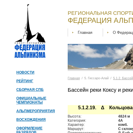
РЕГИОНАЛЬНАЯ СПОРТ
ФЕДЕРАЦИЯ АЛЬП
Главная
О Федерац
НОВОСТИ
Главная
/ 5. Гиссаро-Алай /
5.1.2. Бассе
РЕЙТИНГ
Бассейн реки Коксу и рек
СБОРНАЯ СПБ
ОФИЦИАЛЬНЫЕ
ЧЕМПИОНАТЫ
5.1.2.19. Δ Кольцова 
АЛЬПМЕРОПРИЯТИЯ
Высота:
4824 м
ВОСХОЖДЕНИЯ
Категория:
4А
Характер:
комб.
ОФОРМЛЕНИЕ
Маршрут:
С склон
РАЗРЯДОВ