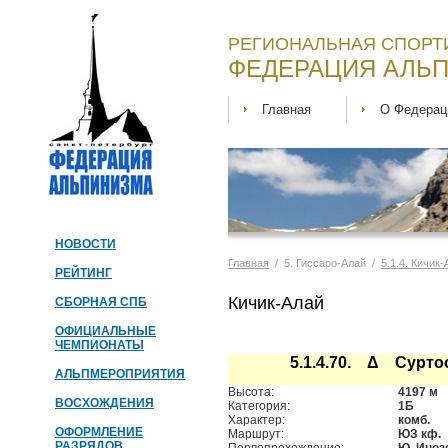
РЕГИОНАЛЬНАЯ СПОРТ
ФЕДЕРАЦИЯ АЛЬП
Главная
О Федерац
НОВОСТИ
Главная
/ 5. Гиссаро-Алай /
5.1.4. Кичик
РЕЙТИНГ
Кичик-Алай
СБОРНАЯ СПБ
ОФИЦИАЛЬНЫЕ
ЧЕМПИОНАТЫ
5.1.4.70. Δ Сурто
АЛЬПМЕРОПРИЯТИЯ
Высота:
4197 м
ВОСХОЖДЕНИЯ
Категория:
1Б
Характер:
комб.
ОФОРМЛЕНИЕ
Маршрут:
ЮЗ кф.
РАЗРЯДОВ