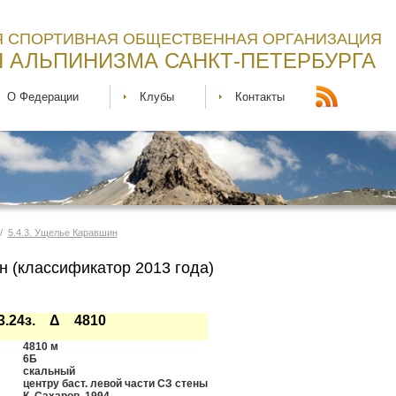
 СПОРТИВНАЯ ОБЩЕСТВЕННАЯ ОРГАНИЗАЦИЯ
 АЛЬПИНИЗМА САНКТ-ПЕТЕРБУРГА
О Федерации
Клубы
Контакты
 /
5.4.3. Ущелье Каравшин
 (классификатор 2013 года)
.3.24з. Δ 4810
4810 м
6Б
скальный
центру баст. левой части СЗ стены