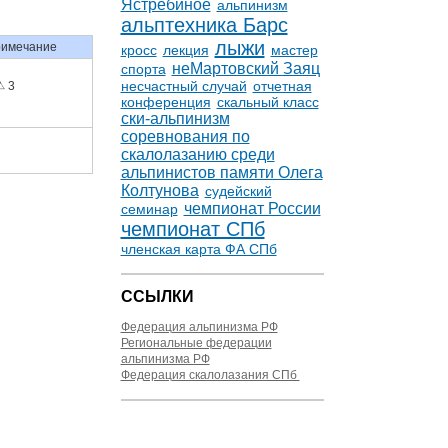
Ястребиное
альпинизм
альптехника Барс
лыжи
имечание
кросс
лекция
мастер
неМартовский Заяц
спорта
несчастный случай
отчетная
3
конференция
скальный класс
ски-альпинизм
соревнования по
скалолазанию среди
альпинистов памяти Олега
Колтунова
судейский
чемпионат России
семинар
чемпионат СПб
членская карта ФА СПб
ССЫЛКИ
Федерация альпинизма РФ
Региональные федерации
альпинизма РФ
Федерация скалолазания СПб