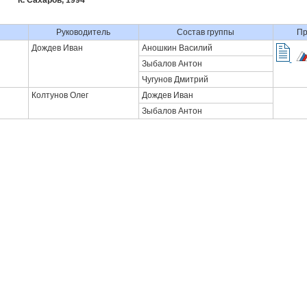
К. Сахаров, 1994
Руководитель
Состав группы
Пр
Дождев Иван
Аношкин Василий
Зыбалов Антон
Чугунов Дмитрий
Колтунов Олег
Дождев Иван
Зыбалов Антон