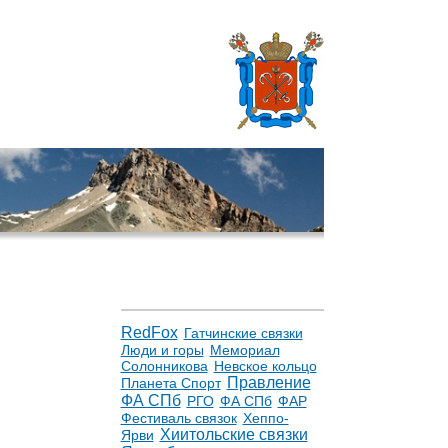
RedFox
Гатчинские связки
Люди и горы
Мемориал
Солонникова
Невское кольцо
Правление
Планета Спорт
ФА СПб
РГО
ФА СПб
ФАР
Фестиваль связок
Хеппо-
Хиитольские связки
Ярви