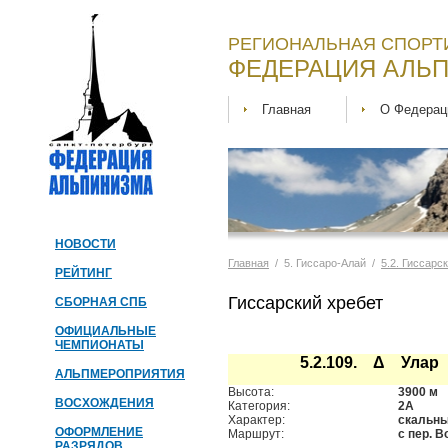
РЕГИОНАЛЬНАЯ СПОРТ
ФЕДЕРАЦИЯ АЛЬП
Главная
О Федерац
НОВОСТИ
Главная
/ 5. Гиссаро-Алай /
5.2. Гиссарс
РЕЙТИНГ
Гиссарский хребет
СБОРНАЯ СПБ
ОФИЦИАЛЬНЫЕ
ЧЕМПИОНАТЫ
5.2.109. Δ Улар
АЛЬПМЕРОПРИЯТИЯ
Высота:
3900 м
ВОСХОЖДЕНИЯ
Категория:
2А
Характер:
скальн
ОФОРМЛЕНИЕ
Маршрут:
с пер. 
РАЗРЯДОВ