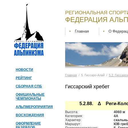
РЕГИОНАЛЬНАЯ СПОРТ
ФЕДЕРАЦИЯ АЛЬП
Главная
О Федерац
НОВОСТИ
Главная
/ 5. Гиссаро-Алай /
5.2. Гиссарс
РЕЙТИНГ
Гиссарский хребет
СБОРНАЯ СПБ
ОФИЦИАЛЬНЫЕ
ЧЕМПИОНАТЫ
5.2.88. Δ Реги-Кол
АЛЬПМЕРОПРИЯТИЯ
Высота:
4060 м
ВОСХОЖДЕНИЯ
Категория:
4А
Характер:
скальн
ОФОРМЛЕНИЕ
Маршрут:
ЮВ гре
РАЗРЯДОВ