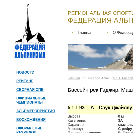
РЕГИОНАЛЬНАЯ СПОРТ
ФЕДЕРАЦИЯ АЛЬП
Главная
О Федерац
НОВОСТИ
Главная
/ 5. Гиссаро-Алай /
5.1.1. Бассе
РЕЙТИНГ
Бассейн рек Гаджир, Маш
СБОРНАЯ СПБ
ОФИЦИАЛЬНЫЕ
ЧЕМПИОНАТЫ
5.1.1.93. Δ Саук-Джайляу (
АЛЬПМЕРОПРИЯТИЯ
Высота:
0 м
ВОСХОЖДЕНИЯ
Категория:
3А
Характер:
скальн
ОФОРМЛЕНИЕ
Маршрут:
С ребру
РАЗРЯДОВ