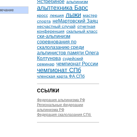
Ястребиное
альпинизм
альптехника Барс
мечание
лыжи
кросс
лекция
мастер
неМартовский Заяц
спорта
несчастный случай
отчетная
конференция
скальный класс
ски-альпинизм
соревнования по
скалолазанию среди
альпинистов памяти Олега
Колтунова
судейский
чемпионат России
семинар
чемпионат СПб
членская карта ФА СПб
ССЫЛКИ
Федерация альпинизма РФ
Региональные федерации
альпинизма РФ
Федерация скалолазания СПб