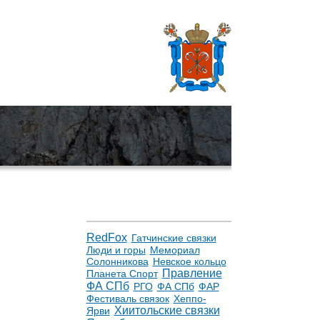
RedFox
Гатчинские связки
Люди и горы
Мемориал
Солонникова
Невское кольцо
Правление
Планета Спорт
ФА СПб
РГО
ФА СПб
ФАР
Фестиваль связок
Хеппо-
Хиитольские связки
Ярви