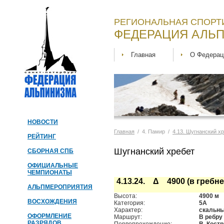
РЕГИОНАЛЬНАЯ СПОРТ
ФЕДЕРАЦИЯ АЛЬП
Главная
О Федерац
НОВОСТИ
Главная
/ 4. Памир /
4.13. Шугнанский х
РЕЙТИНГ
Шугнанский хребет
СБОРНАЯ СПБ
ОФИЦИАЛЬНЫЕ
ЧЕМПИОНАТЫ
4.13.24. Δ 4900 (в гребне
АЛЬПМЕРОПРИЯТИЯ
Высота:
4900 м
ВОСХОЖДЕНИЯ
Категория:
5А
Характер:
скальн
ОФОРМЛЕНИЕ
Маршрут:
В ребру
РАЗРЯДОВ