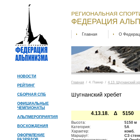
РЕГИОНАЛЬНАЯ СПОРТ
ФЕДЕРАЦИЯ АЛЬП
Главная
О Федерац
НОВОСТИ
Главная
/ 4. Памир /
4.13. Шугнанский х
РЕЙТИНГ
Шугнанский хребет
СБОРНАЯ СПБ
ОФИЦИАЛЬНЫЕ
ЧЕМПИОНАТЫ
4.13.18. Δ 5150
АЛЬПМЕРОПРИЯТИЯ
Высота:
5150 м
ВОСХОЖДЕНИЯ
Категория:
5А
Характер:
комб.
ОФОРМЛЕНИЕ
Маршрут:
СЗ стен
РАЗРЯДОВ