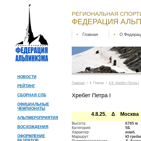
РЕГИОНАЛЬНАЯ СПОРТ
ФЕДЕРАЦИЯ АЛЬП
Главная
О Федерац
НОВОСТИ
Главная
/ 4. Памир /
4.8. Хребет Петра I
РЕЙТИНГ
Хребет Петра I
СБОРНАЯ СПБ
ОФИЦИАЛЬНЫЕ
ЧЕМПИОНАТЫ
4.8.25. Δ Москва
АЛЬПМЕРОПРИЯТИЯ
Высота:
6785 м
ВОСХОЖДЕНИЯ
Категория:
5Б
Характер:
комб.
ОФОРМЛЕНИЕ
Маршрут:
Ю греб
РАЗРЯДОВ