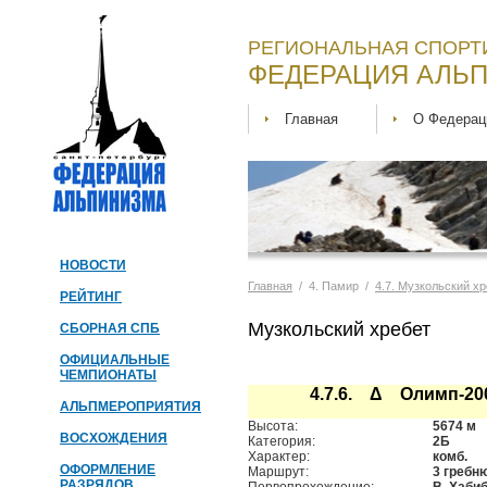
РЕГИОНАЛЬНАЯ СПОРТ
ФЕДЕРАЦИЯ АЛЬП
Главная
О Федерац
НОВОСТИ
Главная
/ 4. Памир /
4.7. Музкольский х
РЕЙТИНГ
Музкольский хребет
СБОРНАЯ СПБ
ОФИЦИАЛЬНЫЕ
ЧЕМПИОНАТЫ
4.7.6. Δ Олимп-20
АЛЬПМЕРОПРИЯТИЯ
Высота:
5674 м
ВОСХОЖДЕНИЯ
Категория:
2Б
Характер:
комб.
ОФОРМЛЕНИЕ
Маршрут:
3 гребн
РАЗРЯДОВ