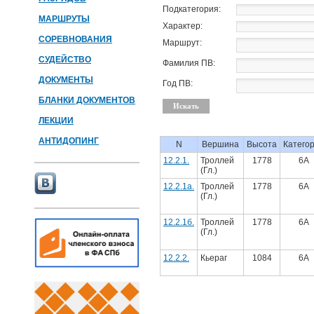
Подкатегория:
МАРШРУТЫ
Характер:
СОРЕВНОВАНИЯ
Маршрут:
СУДЕЙСТВО
Фамилия ПВ:
ДОКУМЕНТЫ
Год ПВ:
БЛАНКИ ДОКУМЕНТОВ
ЛЕКЦИИ
АНТИДОПИНГ
N
Вершина
Высота
Катего
12.2.1.
Троллей
1778
6А
(Гл.)
12.2.1а.
Троллей
1778
6А
(Гл.)
12.2.1б.
Троллей
1778
6А
(Гл.)
12.2.2.
Кьераг
1084
6А