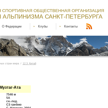
 СПОРТИВНАЯ ОБЩЕСТВЕННАЯ ОРГАНИЗАЦИЯ
 АЛЬПИНИЗМА САНКТ-ПЕТЕРБУРГА
О Федерации
Клубы
Контакты
ных стран мира /
12.3. Китай
Музтаг-Ата
7546 м
5А
сн.-лед.
СЗ гребню