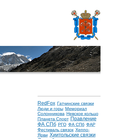
RedFox
Гатчинские связки
Люди и горы
Мемориал
Солонникова
Невское кольцо
Правление
Планета Спорт
ФА СПб
РГО
ФА СПб
ФАР
Фестиваль связок
Хеппо-
Хиитольские связки
Ярви