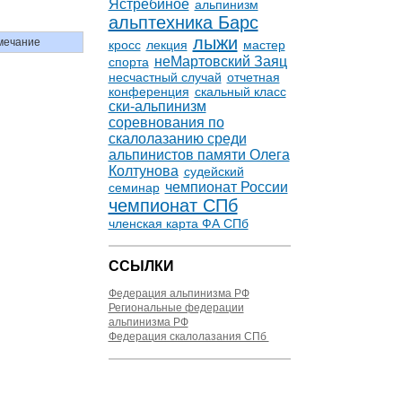
Ястребиное
альпинизм
альптехника Барс
лыжи
мечание
кросс
лекция
мастер
неМартовский Заяц
спорта
несчастный случай
отчетная
конференция
скальный класс
ски-альпинизм
соревнования по
скалолазанию среди
альпинистов памяти Олега
Колтунова
судейский
чемпионат России
семинар
чемпионат СПб
членская карта ФА СПб
ССЫЛКИ
Федерация альпинизма РФ
Региональные федерации
альпинизма РФ
Федерация скалолазания СПб