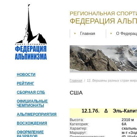
РЕГИОНАЛЬНАЯ СПОРТ
ФЕДЕРАЦИЯ АЛЬП
Главная
О Федерац
НОВОСТИ
Главная
/ 12. Вершины разных стран ми
РЕЙТИНГ
США
СБОРНАЯ СПБ
ОФИЦИАЛЬНЫЕ
ЧЕМПИОНАТЫ
12.1.7б. Δ Эль-Капи
АЛЬПМЕРОПРИЯТИЯ
Высота:
2310 м
ВОСХОЖДЕНИЯ
Категория:
6А
Характер:
скальн
ОФОРМЛЕНИЕ
Маршрут:
м-т «Зо
РАЗРЯДОВ