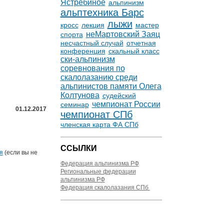
Ястребиное
альпинизм
альптехника Барс
лыжи
кросс
лекция
мастер
неМартовский Заяц
спорта
несчастный случай
отчетная
конференция
скальный класс
ски-альпинизм
соревнования по
скалолазанию среди
альпинистов памяти Олега
Колтунова
судейский
чемпионат России
семинар
01.12.2017
чемпионат СПб
членская карта ФА СПб
ССЫЛКИ
я
(если вы не
Федерация альпинизма РФ
Региональные федерации
альпинизма РФ
Федерация скалолазания СПб