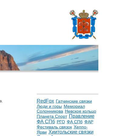
RedFox
Гатчинские связки
а.
Люди и горы
Мемориал
Солонникова
Невское кольцо
Правление
Планета Спорт
ФА СПб
РГО
ФА СПб
ФАР
Фестиваль связок
Хеппо-
Хиитольские связки
Ярви