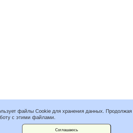
ользует файлы Cookie для хранения данных. Продолжая 
аботу с этими файлами.
 общественная организация “Федерация альпинизма Санкт-Петербурга”
спользованы фото Константина Воробьева.
им Несвит и Вадим Наборщиков.
Соглашаюсь