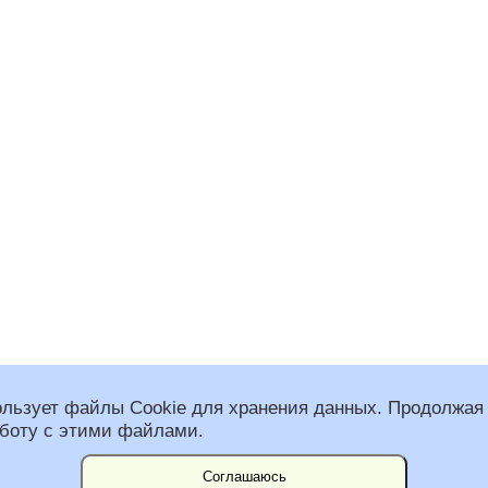
ользует файлы Cookie для хранения данных. Продолжая 
аботу с этими файлами.
 общественная организация “Федерация альпинизма Санкт-Петербурга”
спользованы фото Константина Воробьева.
им Несвит и Вадим Наборщиков.
Соглашаюсь