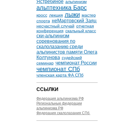
Ястребиное
альпинизм
альптехника Барс
лыжи
кросс
лекция
мастер
неМартовский Заяц
спорта
несчастный случай
отчетная
конференция
скальный класс
ски-альпинизм
соревнования по
скалолазанию среди
альпинистов памяти Олега
Колтунова
судейский
чемпионат России
семинар
чемпионат СПб
членская карта ФА СПб
ССЫЛКИ
Федерация альпинизма РФ
Региональные федерации
альпинизма РФ
Федерация скалолазания СПб