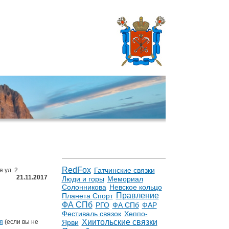
RedFox
Гатчинские связки
 ул. 2
21.11.2017
Люди и горы
Мемориал
Солонникова
Невское кольцо
Правление
Планета Спорт
ФА СПб
РГО
ФА СПб
ФАР
Фестиваль связок
Хеппо-
Хиитольские связки
Ярви
я
(если вы не