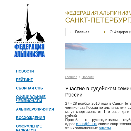
ФЕДЕРАЦИЯ АЛЬПИНИЗМ
САНКТ-ПЕТЕРБУРГ
Главная
О Федерац
НОВОСТИ
Главная
/
Новости
РЕЙТИНГ
Участие в судейском сем
СБОРНАЯ СПБ
России
ОФИЦИАЛЬНЫЕ
ЧЕМПИОНАТЫ
27 - 28 ноября 2010 года в Санкт-Пет
чемпионата России по альпинизму и с
АЛЬПМЕРОПРИЯТИЯ
могут спортсмены от 1-го разряда и
рублей.
ВОСХОЖДЕНИЯ
Просьба к руководителям клу
адрес
class@fasl.ru
списки спортсменов
ОФОРМЛЕНИЕ
же их заполненные
анкеты
.
РАЗРЯДОВ