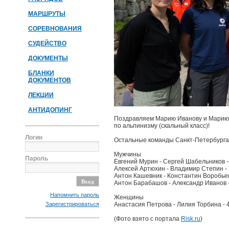
МАРШРУТЫ
СОРЕВНОВАНИЯ
СУДЕЙСТВО
ДОКУМЕНТЫ
БЛАНКИ
ДОКУМЕНТОВ
ЛЕКЦИИ
АНТИДОПИНГ
Поздравляем Марию Иванову и Марию К
по альпинизму (скальный класс)!
Логин
Остальные команды Санкт-Петербурга
Мужчины
Пароль
Евгений Мурин - Сергей Шабельников -
Алексей Артюхин - Владимир Степин -
Антон Кашевник - Константин Воробьев
Антон Барабашов - Александр Иванов -
Напомнить пароль
Женщины
Зарегистрироваться
Анастасия Петрова - Лилия Торбина - 
(Фото взято с портала
Risk.ru
)