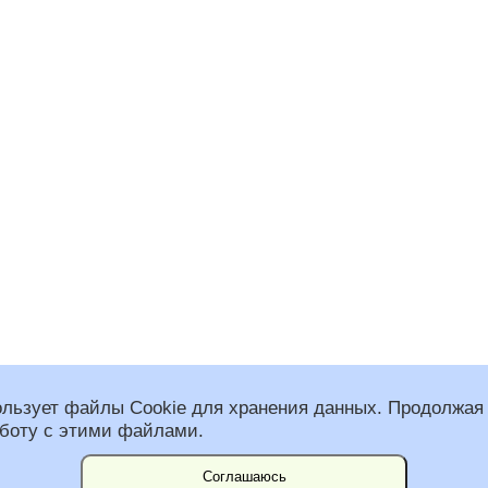
ользует файлы Cookie для хранения данных. Продолжая 
аботу с этими файлами.
 общественная организация “Федерация альпинизма Санкт-Петербурга”
спользованы фото Константина Воробьева.
им Несвит и Вадим Наборщиков.
Соглашаюсь