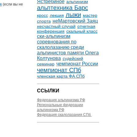
Ястребиное
альпинизм
я
(если вы не
альптехника Барс
лыжи
кросс
лекция
мастер
неМартовский Заяц
спорта
несчастный случай
отчетная
конференция
скальный класс
ски-альпинизм
соревнования по
скалолазанию среди
альпинистов памяти Олега
Колтунова
судейский
чемпионат России
семинар
чемпионат СПб
членская карта ФА СПб
ССЫЛКИ
Федерация альпинизма РФ
Региональные федерации
альпинизма РФ
Федерация скалолазания СПб