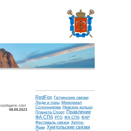
RedFox
Гатчинские связки
Люди и горы
Мемориал
 сообщите, слот
Солонникова
Невское кольцо
08.09.2023
Правление
Планета Спорт
ФА СПб
РГО
ФА СПб
ФАР
Фестиваль связок
Хеппо-
Хиитольские связки
Ярви