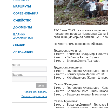
МАРШРУТЫ
СОРЕВНОВАНИЯ
СУДЕЙСТВО
ДОКУМЕНТЫ
13-14 мая 2023 г. на скалах в окрестн
поселения, прошёл Чемпионат Санкт-П
БЛАНКИ
скальный (Мемориал памяти В.А. Соло
ДОКУМЕНТОВ
Победителями соревнований стали!
ЛЕКЦИИ
Трудность мужчины:
АНТИДОПИНГ
1 место - Клименко Владимир. Политех
2 место - Зыбалов Антон. Горняк.
3 место - Власов Денис. Технолог.
Логин
Трудность женщины:
1 место - Григорьева Александра. Горн
2 место - Комиссарова Мария. ЛЭТИ.
Пароль
3 место - Кубайдулиева Жания. Штурм.
Связки Женщины:
1 место - Григорьева Александра - Хав
2 место - Беликова Ольга - Пильщиков
Напомнить пароль
3 место - Баранова Алена - Мужикина 
Зарегистрироваться
Связки Мужчины:
1 место - Баранов Дмитрий - Трикозов 
2 место - Зыбалов Антон - Матинян Арт