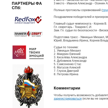
ПАРТНЕРЫ ФА
3 место - Иванов Александр - Осинин А
СПб:
Полные протоколы соревнований (
тру
Поздравляем победителей и призеров
Главный судья чемпионата - Корнев В. 
Гл. секретарь - Токарев С.И.
Зам. Гл. судьи по безопасности - Висков
Подготовка трасс - Умницын Михаил, М
Юрий, Владыкина Ирина, Корнев Влад
Судьи по технике:
1. Умницын Михаил
2. Макурин Евгений
3. Киселёва Александра
4. Дубовиков Александр
5. Самсоненко Стас
6. Матусов Алексей
7. Глухов Дмитрий
8. Петрова Ирина
Комментарии
Чтобы получить возможность добавлят
зарегистрироваться
(если вы не зарег