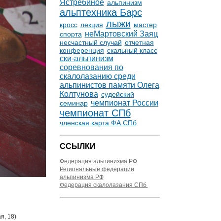
Ястребиное
альпинизм
альптехника Барс
лыжи
кросс
лекция
мастер
неМартовский Заяц
спорта
несчастный случай
отчетная
конференция
скальный класс
ски-альпинизм
соревнования по
скалолазанию среди
альпинистов памяти Олега
Колтунова
судейский
чемпионат России
семинар
чемпионат СПб
членская карта ФА СПб
ССЫЛКИ
Федерация альпинизма РФ
Региональные федерации
альпинизма РФ
Федерация скалолазания СПб
я, 18)