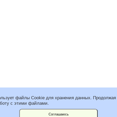
ользует файлы Cookie для хранения данных. Продолжая 
аботу с этими файлами.
 общественная организация “Федерация альпинизма Санкт-Петербурга”
спользованы фото Константина Воробьева.
им Несвит и Вадим Наборщиков.
Соглашаюсь