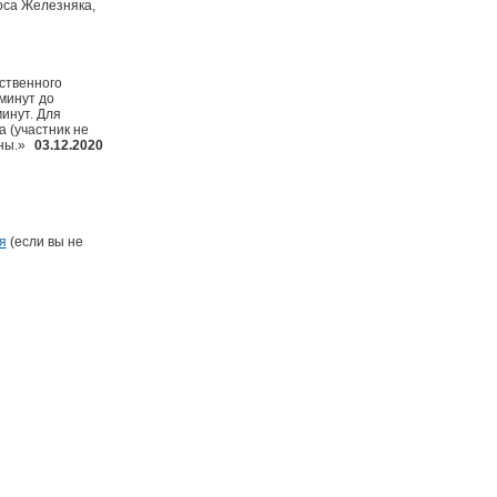
роса Железняка,
ственного
минут до
инут. Для
 (участник не
ны.»
03.12.2020
я
(если вы не