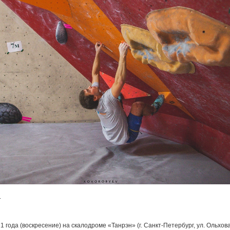
.
1 года (воскресение) на скалодроме «Танрэн» (г. Санкт-Петербург, ул. Ольхова