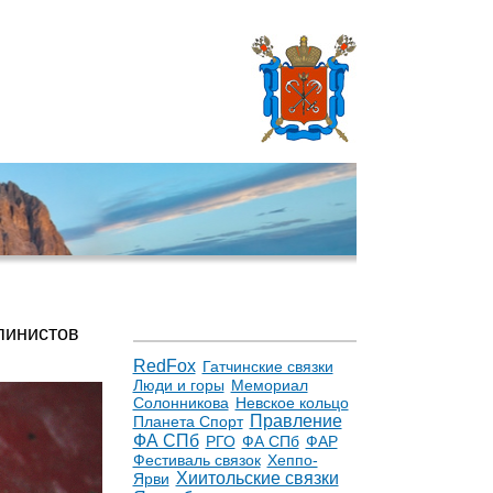
пинистов
RedFox
Гатчинские связки
Люди и горы
Мемориал
Солонникова
Невское кольцо
Правление
Планета Спорт
ФА СПб
РГО
ФА СПб
ФАР
Фестиваль связок
Хеппо-
Хиитольские связки
Ярви