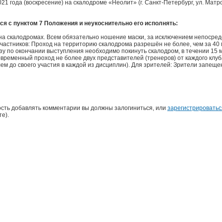
021 года (воскресение) на скалодроме «Неолит» (г. Санкт-Петербург, ул. Мат
ся с пунктом 7 Положения и неукоснительно его исполнять:
на скалодромах. Всем обязательно ношение маски, за исключением непосред
частников: Проход на территорию скалодрома разрешён не более, чем за 40 
зу по окончании выступления необходимо покинуть скалодром, в течении 15 м
ременный проход не более двух представителей (тренеров) от каждого клуба
м до своего участия в каждой из дисциплин). Для зрителей: Зрители запеще
сть добавлять комментарии вы должны залогиниться, или
зарегистрироватьс
е).