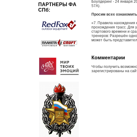
Боулдеринг - 24 января 2
ПАРТНЕРЫ ФА
57А).
СПб:
Просим всех ознакомить
«7. Правила нахождения 
прохождения трасс. Для у
стартового времени и сра
тренеров: Разрешён однов
может быть представителе
Комментарии
Чтобы получить возможно
зарегистрированы на сайт