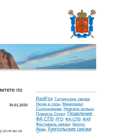
итете по
RedFox
Гатчинские связки
Люди и горы
Мемориал
30.01.2020
Солонникова
Невское кольцо
Правление
Планета Спорт
ФА СПб
РГО
ФА СПб
ФАР
Фестиваль связок
Хеппо-
Хиитольские связки
Ярви
я
(если вы не