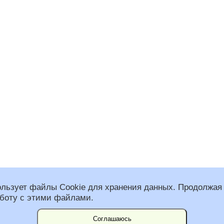
ользует файлы Cookie для хранения данных. Продолжая 
аботу с этими файлами.
 общественная организация “Федерация альпинизма Санкт-Петербурга”
спользованы фото Константина Воробьева.
им Несвит и Вадим Наборщиков.
Соглашаюсь