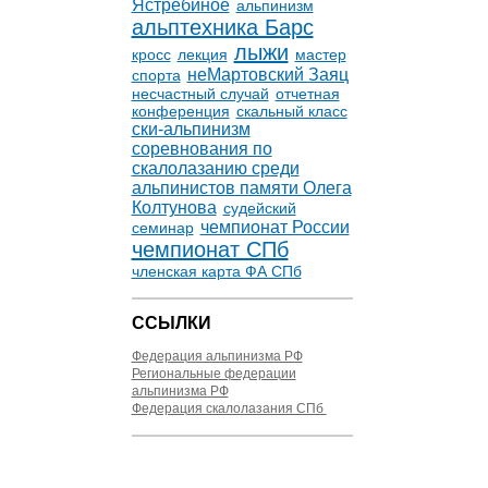
Ястребиное
альпинизм
альптехника Барс
лыжи
кросс
лекция
мастер
неМартовский Заяц
спорта
несчастный случай
отчетная
конференция
скальный класс
ски-альпинизм
соревнования по
скалолазанию среди
альпинистов памяти Олега
Колтунова
судейский
чемпионат России
семинар
чемпионат СПб
членская карта ФА СПб
ССЫЛКИ
Федерация альпинизма РФ
Региональные федерации
альпинизма РФ
Федерация скалолазания СПб