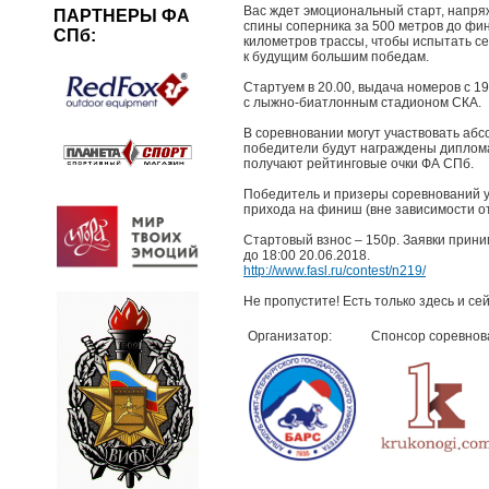
Вас ждет эмоциональный старт, напря
ПАРТНЕРЫ ФА
спины соперника за 500 метров до фин
СПб:
километров трассы, чтобы испытать се
к будущим большим победам.
Стартуем в 20.00, выдача номеров с 1
с лыжно-биатлонным стадионом СКА.
В соревновании могут участвовать аб
победители будут награждены диплома
получают рейтинговые очки ФА СПб.
Победитель и призеры соревнований 
прихода на финиш (вне зависимости от
Стартовый взнос – 150р. Заявки прин
до 18:00 20.06.2018.
http://www.fasl.ru/contest/n219/
Не пропустите! Есть только здесь и сей
Организатор:
Спонсор соревнов