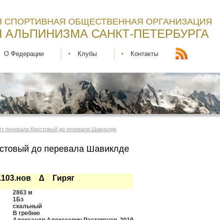
 СПОРТИВНАЯ ОБЩЕСТВЕННАЯ ОРГАНИЗАЦИЯ
 АЛЬПИНИЗМА САНКТ-ПЕТЕРБУРГА
О Федерации
Клубы
Контакты
 От перевала Крестовый до перевала Шавиклде
естовый до перевала Шавиклде
9.103.нов Δ Гиряг
2863 м
1Бз
скальный
В гребню