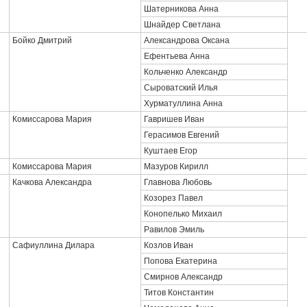
Шатерникова Анна
Шнайдер Светлана
Бойко Дмитрий
Александрова Оксана
Ефентьева Анна
Кольченко Александр
Сыроватский Илья
Хурматуллина Анна
Комиссарова Мария
Гавришев Иван
Герасимов Евгений
Куштаев Егор
Комиссарова Мария
Мазуров Кирилл
Качкова Александра
Главнова Любовь
Козорез Павел
Конопелько Михаил
Равилов Эмиль
Сафиуллина Дилара
Козлов Иван
Попова Екатерина
Смирнов Александр
Титов Константин