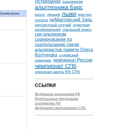
Ястребиное
альпинизм
альптехника Барс
лыжи
Примечание
кросс
лекция
мастер
неМартовский Заяц
спорта
несчастный случай
отчетная
конференция
скальный класс
ски-альпинизм
соревнования по
скалолазанию среди
альпинистов памяти Олега
Колтунова
судейский
чемпионат России
семинар
чемпионат СПб
членская карта ФА СПб
ССЫЛКИ
Федерация альпинизма РФ
Региональные федерации
альпинизма РФ
Федерация скалолазания СПб