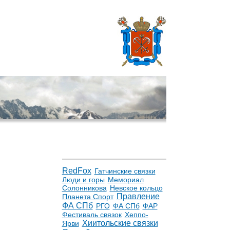
RedFox
Гатчинские связки
Люди и горы
Мемориал
Солонникова
Невское кольцо
Правление
Планета Спорт
ФА СПб
РГО
ФА СПб
ФАР
Фестиваль связок
Хеппо-
Хиитольские связки
Ярви