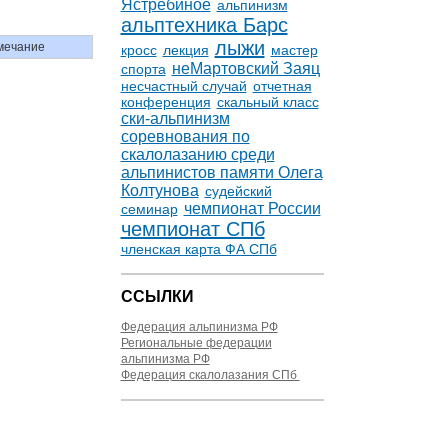
Ястребиное
альпинизм
альптехника Барс
лыжи
мечание
кросс
лекция
мастер
неМартовский Заяц
спорта
несчастный случай
отчетная
конференция
скальный класс
ски-альпинизм
соревнования по
скалолазанию среди
альпинистов памяти Олега
Колтунова
судейский
чемпионат России
семинар
чемпионат СПб
членская карта ФА СПб
ССЫЛКИ
Федерация альпинизма РФ
Региональные федерации
альпинизма РФ
Федерация скалолазания СПб