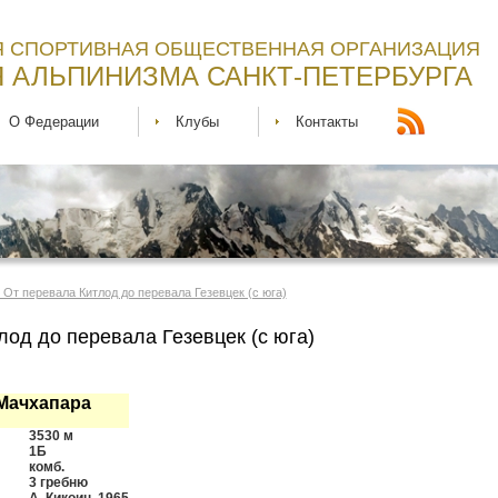
 СПОРТИВНАЯ ОБЩЕСТВЕННАЯ ОРГАНИЗАЦИЯ
 АЛЬПИНИЗМА САНКТ-ПЕТЕРБУРГА
О Федерации
Клубы
Контакты
. От перевала Китлод до перевала Гезевцек (c юга)
лод до перевала Гезевцек (c юга)
Мачхапара
3530 м
1Б
комб.
3 гребню