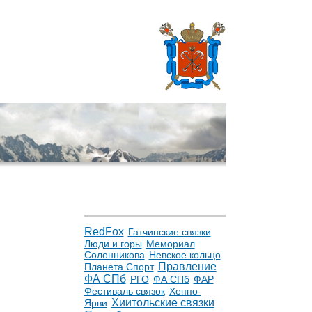
RedFox
Гатчинские связки
Люди и горы
Мемориал
Солонникова
Невское кольцо
Правление
Планета Спорт
ФА СПб
РГО
ФА СПб
ФАР
Фестиваль связок
Хеппо-
Хиитольские связки
Ярви