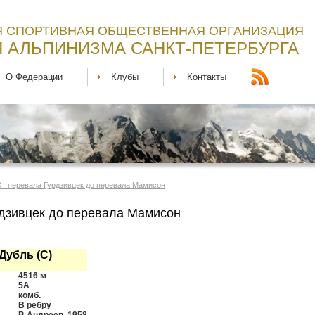
 СПОРТИВНАЯ ОБЩЕСТВЕННАЯ ОРГАНИЗАЦИЯ
 АЛЬПИНИЗМА САНКТ-ПЕТЕРБУРГА
О Федерации
Клубы
Контакты
 От перевала Гурдзивцек до перевала Мамисон
дзивцек до перевала Мамисон
Дубль (С)
4516 м
5А
комб.
В ребру