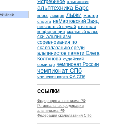
Ястребиное
альпинизм
альптехника Барс
лыжи
мечание
кросс
лекция
мастер
неМартовский Заяц
спорта
несчастный случай
отчетная
конференция
скальный класс
ски-альпинизм
соревнования по
скалолазанию среди
альпинистов памяти Олега
Колтунова
судейский
чемпионат России
семинар
чемпионат СПб
членская карта ФА СПб
ССЫЛКИ
Федерация альпинизма РФ
Региональные федерации
альпинизма РФ
Федерация скалолазания СПб