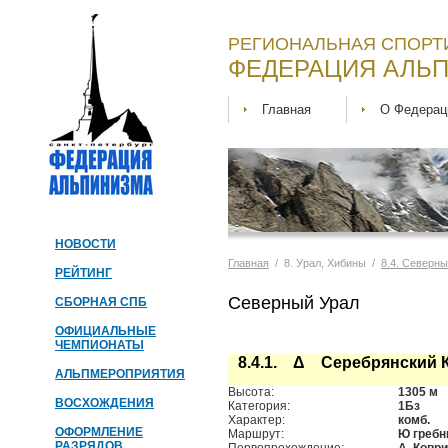
РЕГИОНАЛЬНАЯ СПОРТ
ФЕДЕРАЦИЯ АЛЬП
Главная
О Федерац
НОВОСТИ
Главная
/ 8. Урал, Хибины /
8.4. Северн
РЕЙТИНГ
Северный Урал
СБОРНАЯ СПБ
ОФИЦИАЛЬНЫЕ
ЧЕМПИОНАТЫ
8.4.1. Δ Серебрянский 
АЛЬПМЕРОПРИЯТИЯ
Высота:
1305 м
ВОСХОЖДЕНИЯ
Категория:
1Бз
Характер:
комб.
ОФОРМЛЕНИЕ
Маршрут:
Ю греб
РАЗРЯДОВ