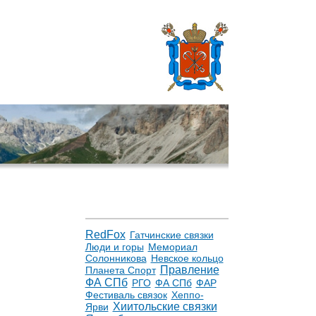
RedFox
Гатчинские связки
Люди и горы
Мемориал
Солонникова
Невское кольцо
Правление
Планета Спорт
ФА СПб
РГО
ФА СПб
ФАР
Фестиваль связок
Хеппо-
Хиитольские связки
Ярви