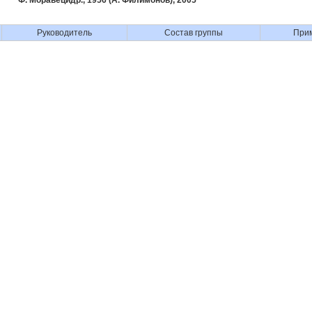
Ф. Моравецидр., 1956 (А. Филимонов), 2005
Руководитель
Состав группы
При