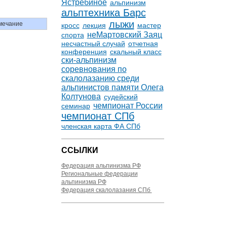
Ястребиное
альпинизм
альптехника Барс
лыжи
мечание
кросс
лекция
мастер
неМартовский Заяц
спорта
несчастный случай
отчетная
конференция
скальный класс
ски-альпинизм
соревнования по
скалолазанию среди
альпинистов памяти Олега
Колтунова
судейский
чемпионат России
семинар
чемпионат СПб
членская карта ФА СПб
ССЫЛКИ
Федерация альпинизма РФ
Региональные федерации
альпинизма РФ
Федерация скалолазания СПб