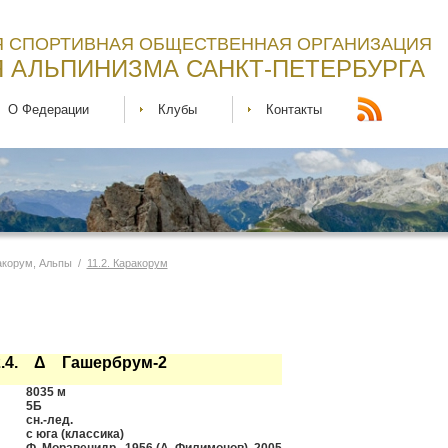
 СПОРТИВНАЯ ОБЩЕСТВЕННАЯ ОРГАНИЗАЦИЯ
 АЛЬПИНИЗМА САНКТ-ПЕТЕРБУРГА
О Федерации
Клубы
Контакты
ракорум, Альпы /
11.2. Каракорум
2.4. Δ Гашербрум-2
8035 м
5Б
сн.-лед.
с юга (классика)